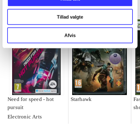
Minder om
Tillad valgte
Afvis
Need for speed - hot
Starhawk
Fa
pursuit
sh
Electronic Arts