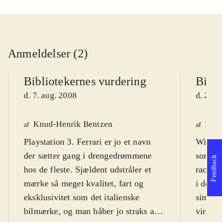
Anmeldelser (2)
Bibliotekernes vurdering
Bibli
d. 7. aug. 2008
d. 2. o
Knud-Henrik Bentzen
Finn
af
af
Playstation 3. Ferrari er jo et navn
Wii. Et
der sætter gang i drengedrømmene
som øns
Feedback
hos de fleste. Sjældent udstråler et
racer-
mærke så meget kvalitet, fart og
i den l
eksklusivitet som det italienske
simulat
bilmærke, og man håber jo straks at
virke k