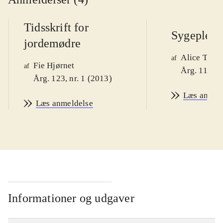
Tidsskrift for
Sygepleje
jordemødre
Alice Toft
af
Fie Hjørnet
af
Årg. 113, n
Årg. 123, nr. 1 (2013)
Læs anmel
Læs anmeldelse
Informationer og udgaver