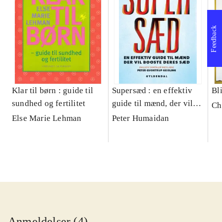
Feedback
Klar til børn : guide til
Supersæd : en effektiv
Bl
sundhed og fertilitet
guide til mænd, der vil
Ch
booste deres sæd
Else Marie Lehman
Peter Humaidan
Anmeldelser (4)