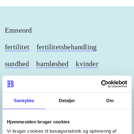
Emneord
fertilitet
fertilitetsbehandling
sundhed
barnløshed
kvinder
mænd
Samtykke
Detaljer
Om
Lignende emneord
Hjemmesiden bruger cookies
heste
børnebøger
ridning
hestesygdomme
vokal
Vi bruger cookies til besøgsstatistik og optimering af