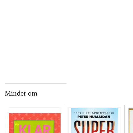
...
...
...
Minder om