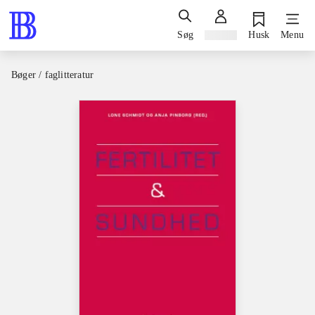
Søg
Log ind
Husk
Menu
Bøger / faglitteratur