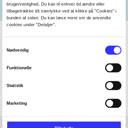
brugervenlighed. Du kan til enhver tid ændre eller
tilbagetrække dit samtykke ved at klikke på ”Cookies” i
bunden af siden. Du kan læse mere om de anvendte
cookies under ”Detaljer”.
Samtykkevalg
Tidsskrift
Nødvendig
Artiklen er en del af
Funktionelle
lorem ipsum dolor sit amet ...
Tidsskrift
Statistik
Artiklerne i
handler ofte om
Marketing