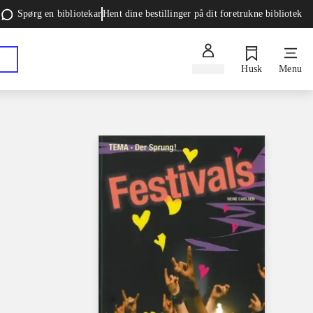
Spørg en bibliotekar
Hent dine bestillinger på dit foretrukne bibliotek
Log ind
Husk
Menu