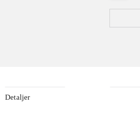
Detaljer
...
...
...
...