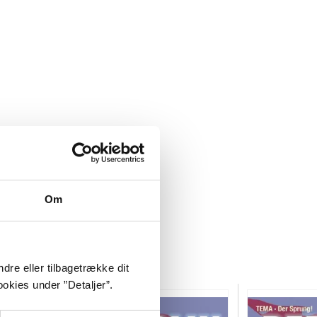
Om
dre eller tilbagetrække dit
okies under ”Detaljer”.