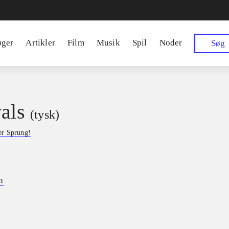
øger
Artikler
Film
Musik
Spil
Noder
Søg
vals
(tysk)
er Sprung!
n