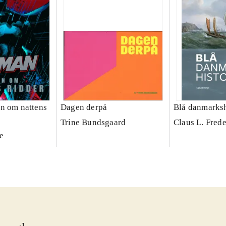
n om nattens
Dagen derpå
Blå danmarksh
Trine Bundsgaard
Claus L. Fred
e