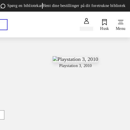
Spørg en bibliotekar
Hent dine bestillinger på dit foretrukne bibliotek
Log ind
Husk
Menu
Playstation 3, 2010