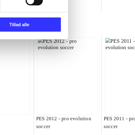
ld
Tillad alle
PES 2012 - pro evolution
PES 2011 - pr
soccer
soccer