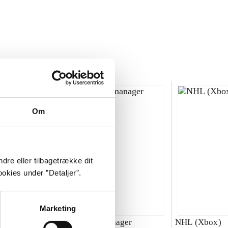
Om
dre eller tilbagetrække dit
okies under ”Detaljer”.
Marketing
00 : SBK
Total club manager
NHL (Xbox)