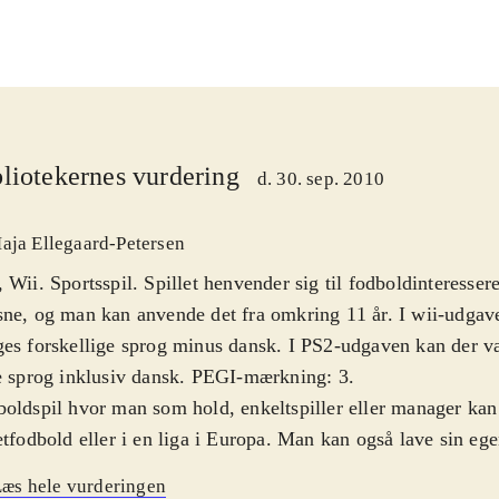
liotekernes vurdering
d. 30. sep. 2010
aja Ellegaard-Petersen
 Wii. Sportsspil. Spillet henvender sig til fodboldinteresse
ne, og man kan anvende det fra omkring 11 år. I wii-udgav
es forskellige sprog minus dansk. I PS2-udgaven kan der 
e sprog inklusiv dansk. PEGI-mærkning: 3
.
oldspil hvor man som hold, enkeltspiller eller manager kan 
etfodbold eller i en liga i Europa. Man kan også lave sin egen
ikken er i begge spil fin uden at være noget særligt. Det s
æs hele vurderingen