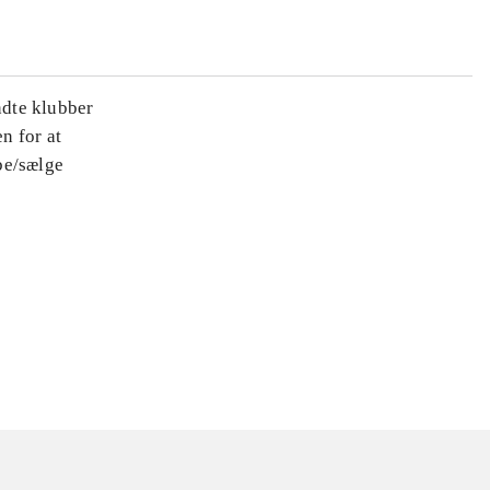
ndte klubber
n for at
be/sælge