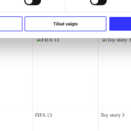
superbike wor
championship
Tillad valgte
FIFA 13
Toy story 3