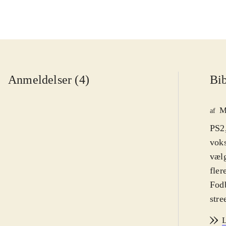
Anmeldelser (4)
Bib
M
af
PS2,
voks
vælg
fler
Fodb
stre
Graf
L