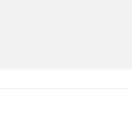
...
...