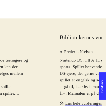
Bibliotekernes vurd
Frederik Nielsen
af
rede teenagere og
Nintendo DS. FIFA 11 er d
en kan der
sports. Spillet henvender s
vælges mellem
DS-ejere, der gerne vil sp
spillet er engelsk og selv
Feedback
spille
at gå til, især hvis man ha
 spiller.
år+. Manualen er på dans
amme gælder
De nye tilføjelser i år er
Læs hele vurderingen