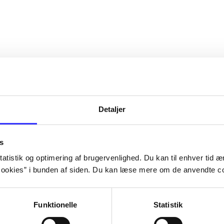
Detaljer
s
atistik og optimering af brugervenlighed. Du kan til enhver tid æn
ookies” i bunden af siden. Du kan læse mere om de anvendte co
Funktionelle
Statistik
NBA live (Pc)
Superbike 20