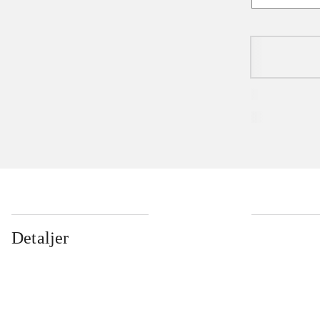
Detaljer
...
...
...
...