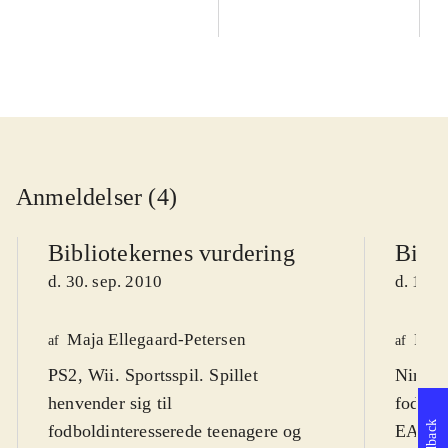
Anmeldelser (4)
Bibliotekernes vurdering
Bibli
d. 30. sep. 2010
d. 14. 
Maja Ellegaard-Petersen
Fred
af
af
PS2, Wii. Sportsspil. Spillet
Ninten
henvender sig til
fodbold
Feedback
fodboldinteresserede teenagere og
EA spor