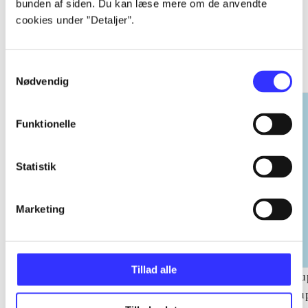
bunden af siden. Du kan læse mere om de anvendte
cookies under ”Detaljer”.
EA sports
Gå til serien
Samtykkevalg
Nødvendig
Funktionelle
Statistik
Marketing
Tillad alle
NHL (Pc)
NBA live (Pc)
Su
su