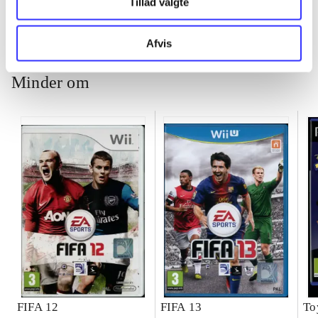
Tillad valgte
ch
Afvis
Minder om
FIFA 12
FIFA 13
To