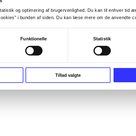
s
bliotek.dk er altså ikke et fysisk
English
n database og service over hvad der
atistik og optimering af brugervenlighed. Du kan til enhver tid æn
Tilgængeligheds
 offentlige biblioteker, som du kan
ookies” i bunden af siden. Du kan læse mere om de anvendte co
eret til dit lokale bibliotek.
ieindstillinger
Funktionelle
Statistik
Tillad valgte