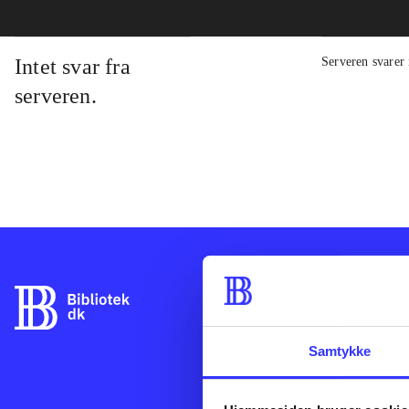
Intet svar fra
Serveren svarer 
serveren.
Bibliotek.dk er 
bibliotekers mat
Danmark. Du kan
Samtykke
låne på dit eget
Bibliotek.dk til
bøger, musik, tid