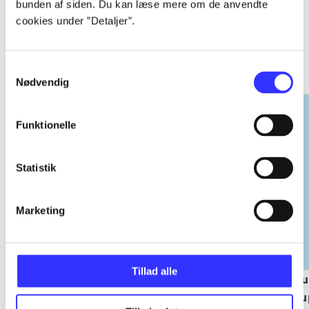
bunden af siden. Du kan læse mere om de anvendte
cookies under ”Detaljer”.
EA sports
Gå til serien
Samtykkevalg
Nødvendig
Funktionelle
Statistik
Marketing
Tillad alle
NHL (Pc)
NBA live (Pc)
Su
su