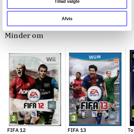
Tillad valgte
ch
Afvis
Minder om
FIFA 12
FIFA 13
To