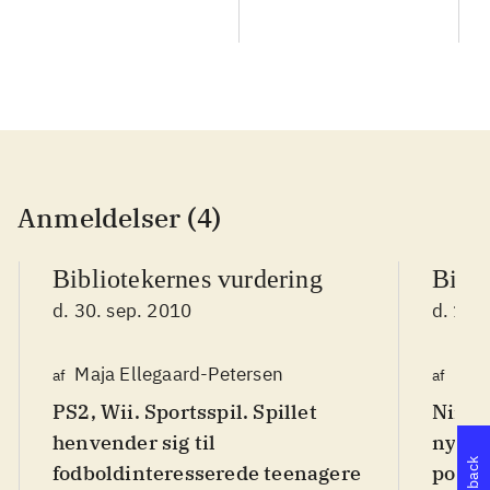
Anmeldelser (4)
Bibliotekernes vurdering
Bibli
d. 30. sep. 2010
d. 14.
Maja Ellegaard-Petersen
Fred
af
af
PS2, Wii. Sportsspil. Spillet
Ninte
henvender sig til
nyeste
fodboldinteresserede teenagere
populæ