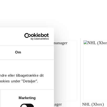
Om
dre eller tilbagetrække dit
okies under ”Detaljer”.
Marketing
00 : SBK
Total club manager
NHL (Xbox)