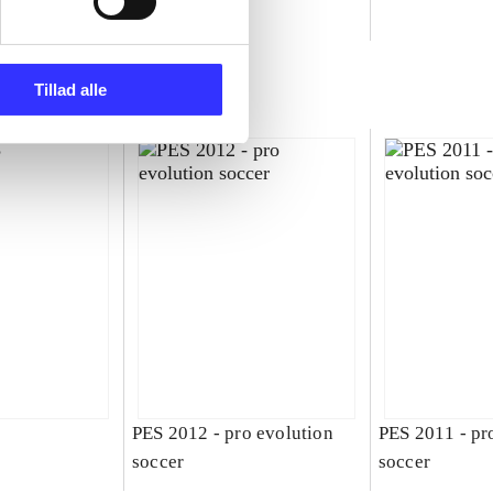
ld
Tillad alle
PES 2012 - pro evolution
PES 2011 - pr
soccer
soccer