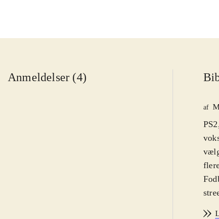
Anmeldelser (4)
Bib
M
af
PS2,
voks
vælg
fler
Fodb
stre
Graf
L