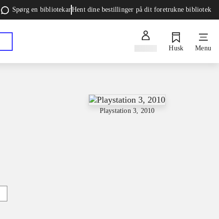
Spørg en bibliotekar
Hent dine bestillinger på dit foretrukne bibliotek
Log ind
Husk
Menu
Playstation 3, 2010