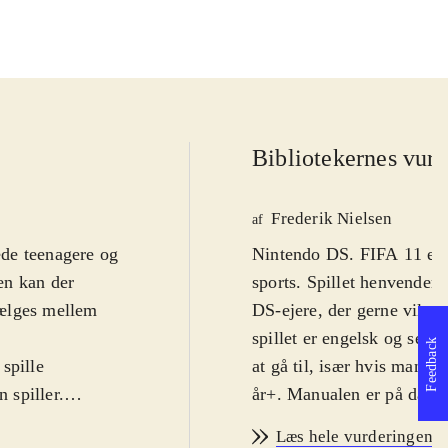
Bibliotekernes vurd
Frederik Nielsen
af
rede teenagere og
Nintendo DS. FIFA 11 er d
en kan der
sports. Spillet henvender s
vælges mellem
DS-ejere, der gerne vil sp
spillet er engelsk og selv
Feedback
spille
at gå til, især hvis man ha
 spiller.
år+. Manualen er på dans
amme gælder
De nye tilføjelser i år er
Læs hele vurderingen