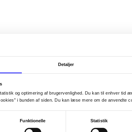
Detaljer
s
atistik og optimering af brugervenlighed. Du kan til enhver tid æn
ookies” i bunden af siden. Du kan læse mere om de anvendte co
Funktionelle
Statistik
NBA live (Pc)
Superbike 20