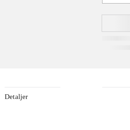
Detaljer
...
...
...
...