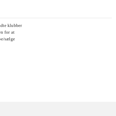
ndte klubber
n for at
be/sælge