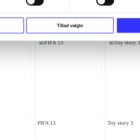
superbike wor
championship
Tillad valgte
FIFA 13
Toy story 3