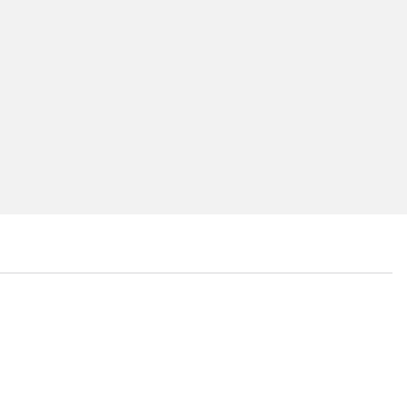
...
...