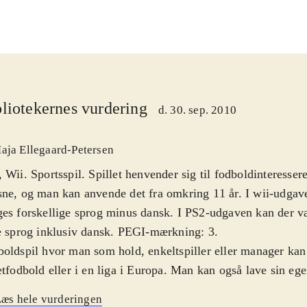
liotekernes vurdering
d. 30. sep. 2010
aja Ellegaard-Petersen
 Wii. Sportsspil. Spillet henvender sig til fodboldinteresse
ne, og man kan anvende det fra omkring 11 år. I wii-udgav
es forskellige sprog minus dansk. I PS2-udgaven kan der 
e sprog inklusiv dansk. PEGI-mærkning: 3
.
oldspil hvor man som hold, enkeltspiller eller manager kan 
etfodbold eller i en liga i Europa. Man kan også lave sin egen
ikken er i begge spil fin uden at være noget særligt. Det s
æs hele vurderingen