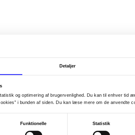
Detaljer
s
atistik og optimering af brugervenlighed. Du kan til enhver tid æn
ookies” i bunden af siden. Du kan læse mere om de anvendte co
Funktionelle
Statistik
NBA live (Pc)
Superbike 20