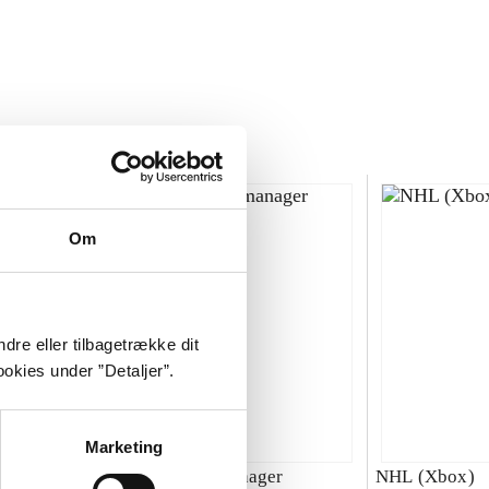
Om
dre eller tilbagetrække dit
okies under ”Detaljer”.
Marketing
00 : SBK
Total club manager
NHL (Xbox)