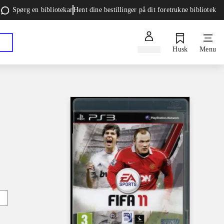
Spørg en bibliotekar
Hent dine bestillinger på dit foretrukne bibliotek
Log ind
Husk
Menu