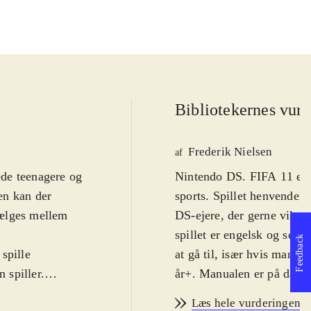
Bibliotekernes vurd
Frederik Nielsen
af
rede teenagere og
Nintendo DS. FIFA 11 er d
en kan der
sports. Spillet henvender s
vælges mellem
DS-ejere, der gerne vil sp
spillet er engelsk og selv
Feedback
spille
at gå til, især hvis man ha
 spiller.
år+. Manualen er på dans
amme gælder
De nye tilføjelser i år er
Læs hele vurderingen