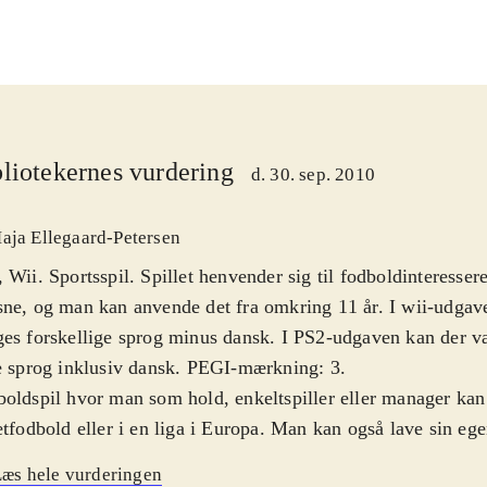
liotekernes vurdering
d. 30. sep. 2010
aja Ellegaard-Petersen
 Wii. Sportsspil. Spillet henvender sig til fodboldinteresse
ne, og man kan anvende det fra omkring 11 år. I wii-udgav
es forskellige sprog minus dansk. I PS2-udgaven kan der 
e sprog inklusiv dansk. PEGI-mærkning: 3
.
oldspil hvor man som hold, enkeltspiller eller manager kan 
etfodbold eller i en liga i Europa. Man kan også lave sin egen
ikken er i begge spil fin uden at være noget særligt. Det s
æs hele vurderingen