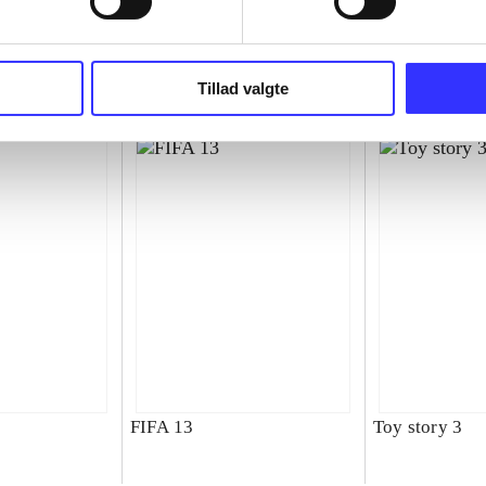
superbike wor
championship
Tillad valgte
FIFA 13
Toy story 3