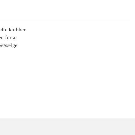
ndte klubber
n for at
be/sælge