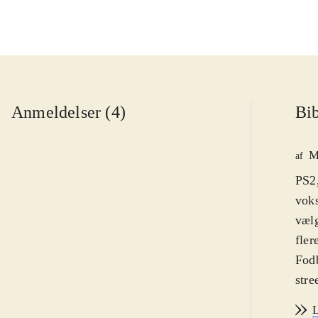
Anmeldelser (4)
Bib
M
af
PS2,
voks
vælg
fler
Fodb
stre
Graf
L