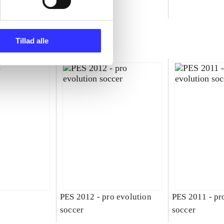
ld
Tillad alle
PES 2012 - pro evolution
PES 2011 - pr
soccer
soccer