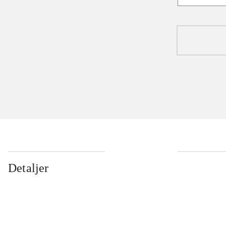
Detaljer
...
...
...
...