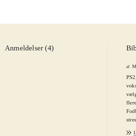
Anmeldelser (4)
Bib
M
af
PS2,
voks
vælg
fler
Fodb
stre
Graf
L