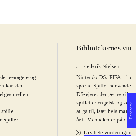
Bibliotekernes vurd
Frederik Nielsen
af
rede teenagere og
Nintendo DS. FIFA 11 er d
en kan der
sports. Spillet henvender s
vælges mellem
DS-ejere, der gerne vil sp
spillet er engelsk og selv
Feedback
spille
at gå til, især hvis man ha
 spiller.
år+. Manualen er på dans
amme gælder
De nye tilføjelser i år er
Læs hele vurderingen