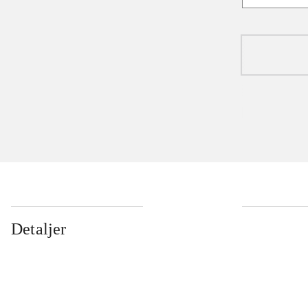
Detaljer
...
...
...
...