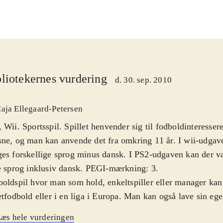
liotekernes vurdering
d. 30. sep. 2010
aja Ellegaard-Petersen
 Wii. Sportsspil. Spillet henvender sig til fodboldinteresse
ne, og man kan anvende det fra omkring 11 år. I wii-udgav
es forskellige sprog minus dansk. I PS2-udgaven kan der 
e sprog inklusiv dansk. PEGI-mærkning: 3
.
oldspil hvor man som hold, enkeltspiller eller manager kan 
etfodbold eller i en liga i Europa. Man kan også lave sin egen
ikken er i begge spil fin uden at være noget særligt. Det s
æs hele vurderingen