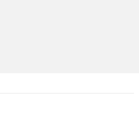
...
...