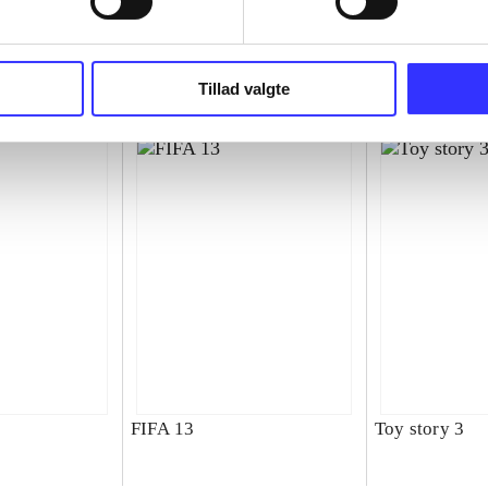
superbike wor
championship
Tillad valgte
FIFA 13
Toy story 3