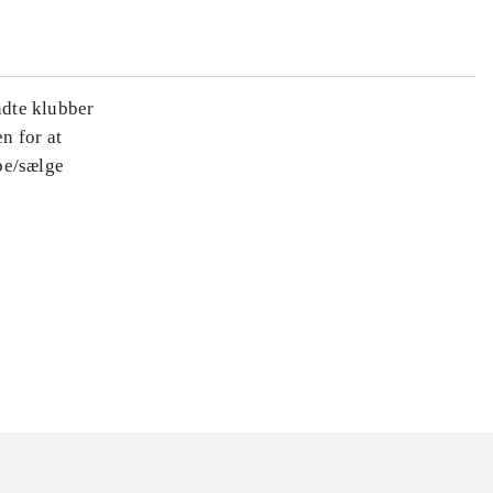
ndte klubber
n for at
be/sælge