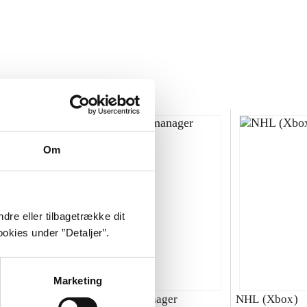
Om
dre eller tilbagetrække dit
okies under ”Detaljer”.
Marketing
00 : SBK
Total club manager
NHL (Xbox)