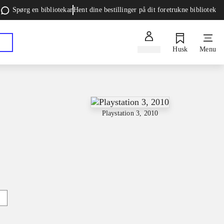
Spørg en bibliotekar
Hent dine bestillinger på dit foretrukne bibliotek
Log ind
Husk
Menu
Playstation 3, 2010