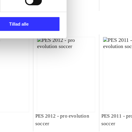
ld
Tillad alle
PES 2012 - pro evolution
PES 2011 - pr
soccer
soccer