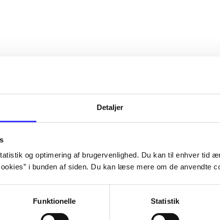
Detaljer
s
atistik og optimering af brugervenlighed. Du kan til enhver tid æn
ookies” i bunden af siden. Du kan læse mere om de anvendte co
Funktionelle
Statistik
NBA live (Pc)
Superbike 20