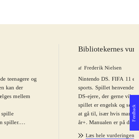
Bibliotekernes vurd
Frederik Nielsen
af
rede teenagere og
Nintendo DS. FIFA 11 er d
en kan der
sports. Spillet henvender s
vælges mellem
DS-ejere, der gerne vil sp
spillet er engelsk og selv
Feedback
spille
at gå til, især hvis man ha
 spiller.
år+. Manualen er på dans
amme gælder
De nye tilføjelser i år er
Læs hele vurderingen