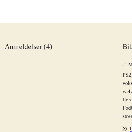
Anmeldelser (4)
Bib
M
af
PS2,
voks
vælg
fler
Fodb
stre
Graf
L