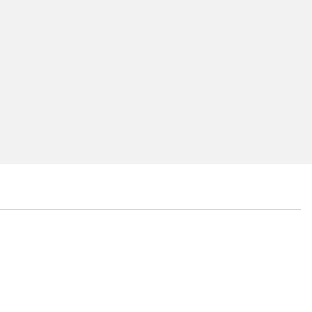
...
...