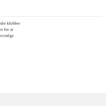
ndte klubber
n for at
be/sælge