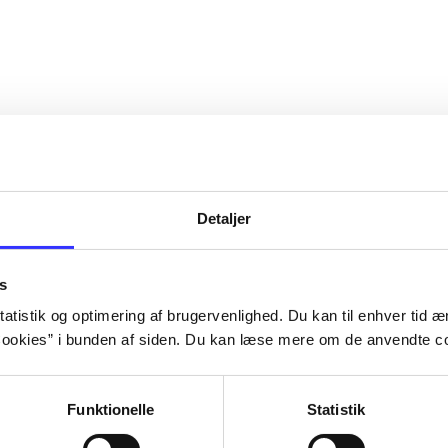
Detaljer
s
atistik og optimering af brugervenlighed. Du kan til enhver tid æn
ookies” i bunden af siden. Du kan læse mere om de anvendte co
Funktionelle
Statistik
NBA live (Pc)
Superbike 20