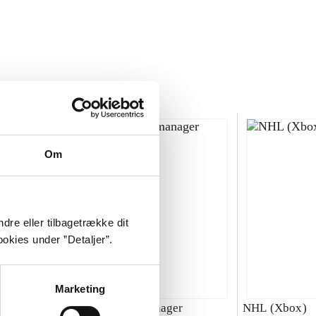
Om
dre eller tilbagetrække dit
okies under ”Detaljer”.
Marketing
00 : SBK
Total club manager
NHL (Xbox)