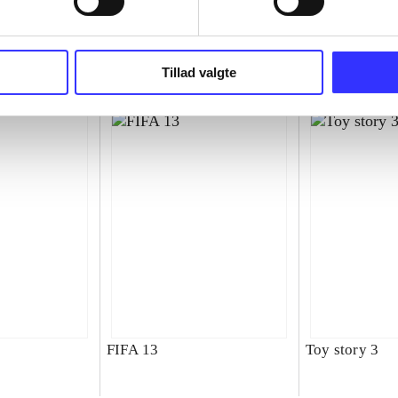
superbike wor
championship
Tillad valgte
FIFA 13
Toy story 3