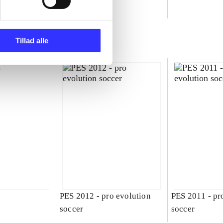
ld
Tillad alle
PES 2012 - pro evolution
PES 2011 - pr
soccer
soccer