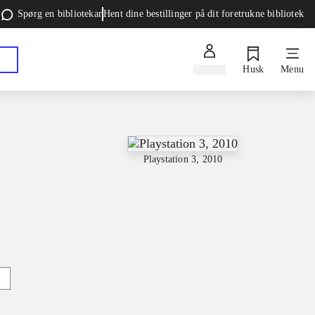
Spørg en bibliotekar
Hent dine bestillinger på dit foretrukne bibliotek
Log ind
Husk
Menu
Playstation 3, 2010