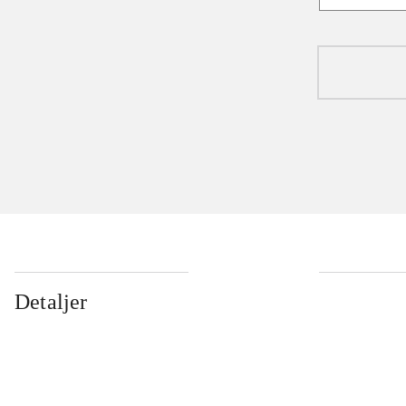
Detaljer
...
...
...
...