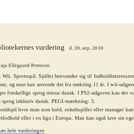
liotekernes vurdering
d. 30. sep. 2010
aja Ellegaard-Petersen
 Wii. Sportsspil. Spillet henvender sig til fodboldinteresse
ne, og man kan anvende det fra omkring 11 år. I wii-udgav
es forskellige sprog minus dansk. I PS2-udgaven kan der 
e sprog inklusiv dansk. PEGI-mærkning: 3
.
oldspil hvor man som hold, enkeltspiller eller manager kan 
etfodbold eller i en liga i Europa. Man kan også lave sin egen
ikken er i begge spil fin uden at være noget særligt. Det s
æs hele vurderingen