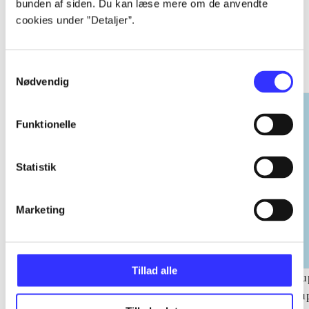
bunden af siden. Du kan læse mere om de anvendte
cookies under ”Detaljer”.
EA sports
Gå til serien
Samtykkevalg
Nødvendig
Funktionelle
Statistik
Marketing
Tillad alle
NHL (Pc)
NBA live (Pc)
Su
su