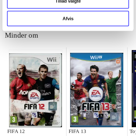
Tillad valgte
ch
Afvis
Minder om
FIFA 12
FIFA 13
To