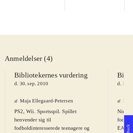
Anmeldelser (4)
Bibliotekernes vurdering
Bibli
d. 30. sep. 2010
d. 14. 
Maja Ellegaard-Petersen
Fred
af
af
PS2, Wii. Sportsspil. Spillet
Ninten
henvender sig til
fodbold
Feedback
fodboldinteresserede teenagere og
EA spor