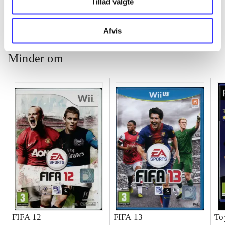
Tillad valgte
ch
Afvis
Minder om
FIFA 12
FIFA 13
To