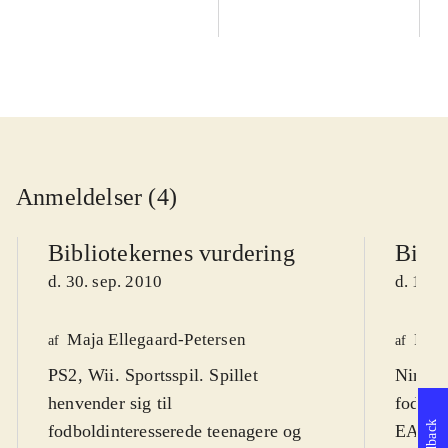
Anmeldelser (4)
Bibliotekernes vurdering
Bibli
d. 30. sep. 2010
d. 14. 
Maja Ellegaard-Petersen
Fred
af
af
PS2, Wii. Sportsspil. Spillet
Ninten
henvender sig til
fodbold
Feedback
fodboldinteresserede teenagere og
EA spor