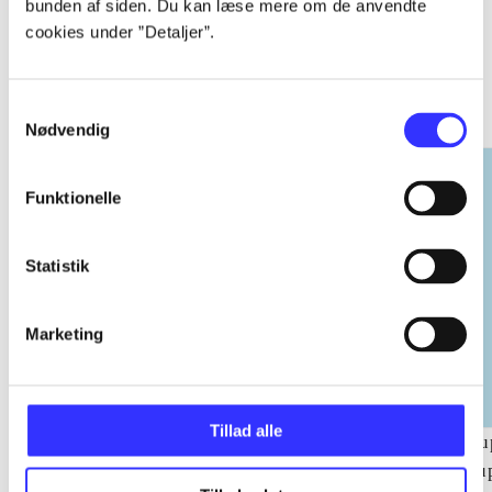
bunden af siden. Du kan læse mere om de anvendte
cookies under ”Detaljer”.
EA sports
Gå til serien
Samtykkevalg
Nødvendig
Funktionelle
Statistik
Marketing
Tillad alle
NHL (Pc)
NBA live (Pc)
Su
su