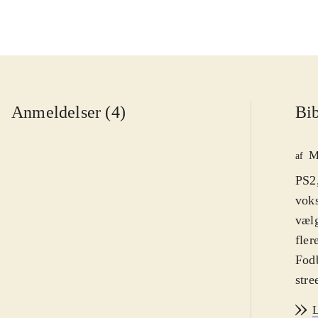
Anmeldelser (4)
Bib
M
af
PS2,
voks
vælg
fler
Fodb
stre
Graf
L