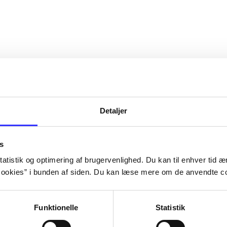
Detaljer
s
atistik og optimering af brugervenlighed. Du kan til enhver tid æn
ookies” i bunden af siden. Du kan læse mere om de anvendte co
Funktionelle
Statistik
NBA live (Pc)
Superbike 20