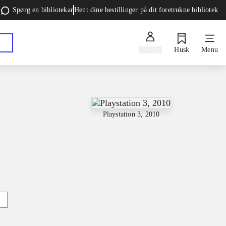
Spørg en bibliotekar
Hent dine bestillinger på dit foretrukne bibliotek
Log ind
Husk
Menu
Playstation 3, 2010