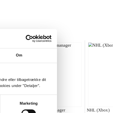
Om
dre eller tilbagetrække dit
okies under ”Detaljer”.
Marketing
00 : SBK
Total club manager
NHL (Xbox)