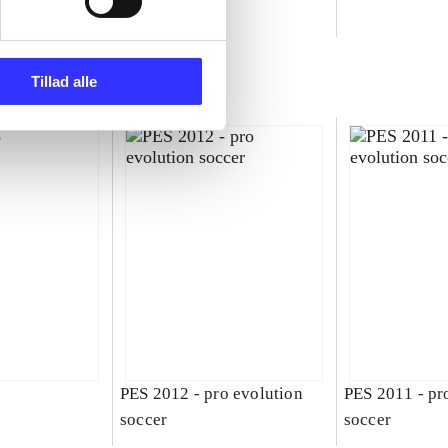
ld
Tillad alle
PES 2012 - pro evolution
PES 2011 - pr
soccer
soccer