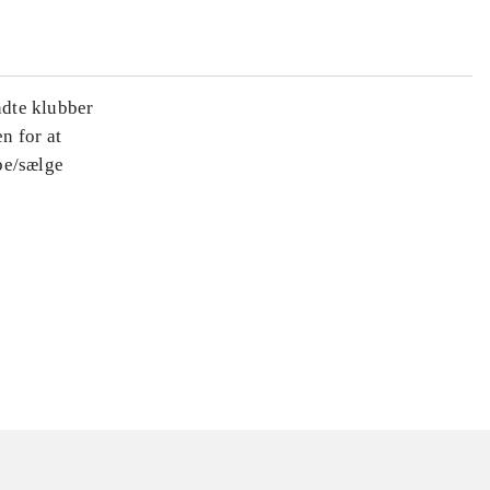
ndte klubber
n for at
be/sælge