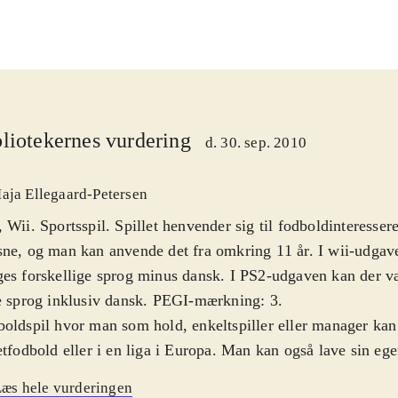
liotekernes vurdering
d. 30. sep. 2010
aja Ellegaard-Petersen
 Wii. Sportsspil. Spillet henvender sig til fodboldinteresse
ne, og man kan anvende det fra omkring 11 år. I wii-udgav
es forskellige sprog minus dansk. I PS2-udgaven kan der 
e sprog inklusiv dansk. PEGI-mærkning: 3
.
oldspil hvor man som hold, enkeltspiller eller manager kan 
etfodbold eller i en liga i Europa. Man kan også lave sin egen
ikken er i begge spil fin uden at være noget særligt. Det s
æs hele vurderingen