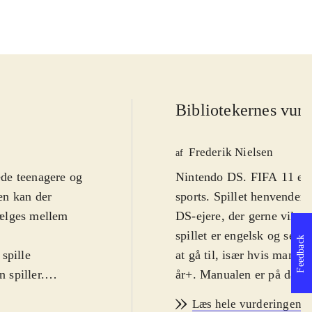
Bibliotekernes vurd
Frederik Nielsen
af
rede teenagere og
Nintendo DS. FIFA 11 er d
en kan der
sports. Spillet henvender s
vælges mellem
DS-ejere, der gerne vil sp
spillet er engelsk og selv
Feedback
spille
at gå til, især hvis man ha
 spiller.
år+. Manualen er på dans
amme gælder
De nye tilføjelser i år er
Læs hele vurderingen