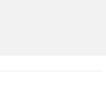
...
...