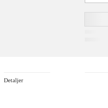
Detaljer
...
...
...
...