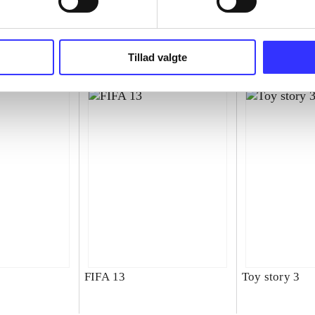
superbike wor
championship
Tillad valgte
FIFA 13
Toy story 3