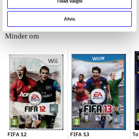
Tillad valgte
ch
Afvis
Minder om
FIFA 12
FIFA 13
To