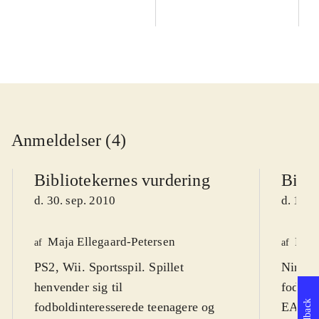
Anmeldelser (4)
Bibliotekernes vurdering
Bibli
d. 30. sep. 2010
d. 14. 
Maja Ellegaard-Petersen
Fred
af
af
PS2, Wii. Sportsspil. Spillet
Ninten
henvender sig til
fodbold
Feedback
fodboldinteresserede teenagere og
EA spor