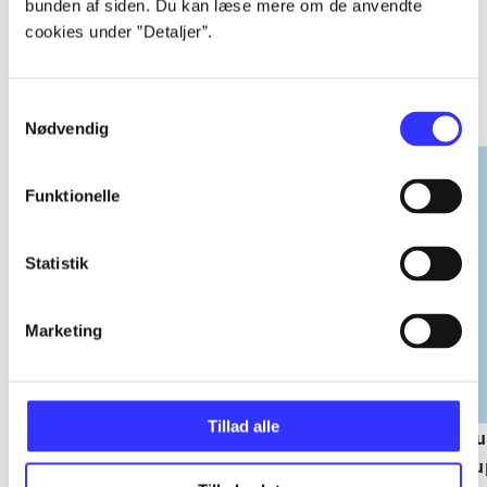
bunden af siden. Du kan læse mere om de anvendte
cookies under ”Detaljer”.
EA sports
Gå til serien
Samtykkevalg
Nødvendig
Funktionelle
Statistik
Marketing
Tillad alle
NHL (Pc)
NBA live (Pc)
Su
su