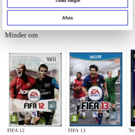
Tillad valgte
ch
Afvis
Minder om
FIFA 12
FIFA 13
To