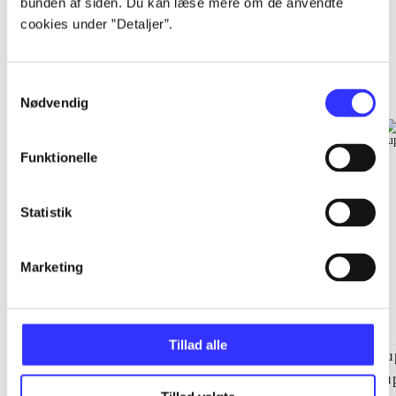
bunden af siden. Du kan læse mere om de anvendte
cookies under ”Detaljer”.
EA sports
Gå til serien
Samtykkevalg
Nødvendig
Funktionelle
Statistik
Marketing
Tillad alle
NHL (Pc)
NBA live (Pc)
Su
su