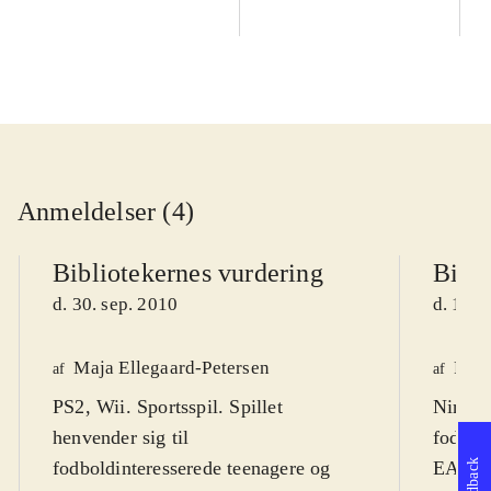
Anmeldelser (4)
Bibliotekernes vurdering
Bibli
d. 30. sep. 2010
d. 14. 
Maja Ellegaard-Petersen
Fred
af
af
PS2, Wii. Sportsspil. Spillet
Ninten
henvender sig til
fodbold
Feedback
fodboldinteresserede teenagere og
EA spor