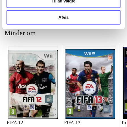
Tillad valgte
ch
Afvis
Minder om
FIFA 12
FIFA 13
To