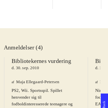
Anmeldelser (4)
Bibliotekernes vurdering
Bibli
d. 30. sep. 2010
d. 14. 
Maja Ellegaard-Petersen
Fred
af
af
PS2, Wii. Sportsspil. Spillet
Ninten
henvender sig til
fodbold
Feedback
fodboldinteresserede teenagere og
EA spor