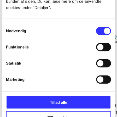
bunden af siden. Du kan læse mere om de anvendte
cookies under ”Detaljer”.
EA sports
Gå til serien
Samtykkevalg
Nødvendig
Funktionelle
Statistik
Marketing
Tillad alle
NHL (Pc)
NBA live (Pc)
Su
su