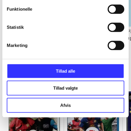
Funktionelle
Statistik
NHL (Pc)
NBA live (Pc)
Su
su
ch
Marketing
Tillad alle
Minder om
Tillad valgte
Afvis