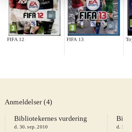
FIFA 12
FIFA 13
To
Anmeldelser (4)
Bibliotekernes vurdering
Bibli
d. 30. sep. 2010
d. 14. 