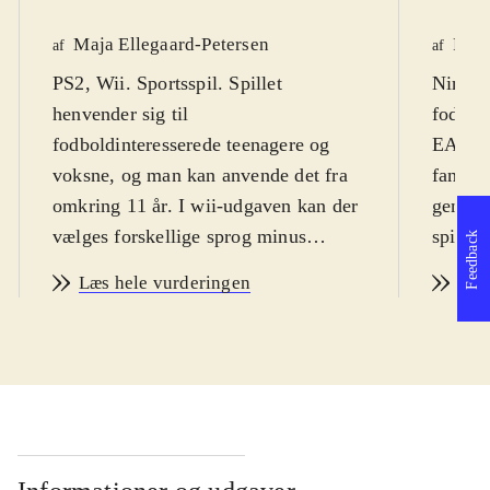
Maja Ellegaard-Petersen
Fred
af
af
PS2, Wii. Sportsspil. Spillet
Ninten
henvender sig til
fodbold
fodboldinteresserede teenagere og
EA spor
voksne, og man kan anvende det fra
fans af
omkring 11 år. I wii-udgaven kan der
generel
vælges forskellige sprog minus
spille 
Feedback
dansk. I PS2-udgaven kan der vælges
element
Læs hele vurderingen
Læs
mellem flere sprog inklusiv dansk.
og sel
PEGI-mærkning: 3
.
så er d
Fodboldspil hvor man som hold,
især hv
enkeltspiller eller manager kan spille
spil, s
streetfodbold eller i en liga i Europa.
år+. M
Man kan også lave sin egen spiller.
De nye 
Grafikken er i begge spil fin uden at
Team o