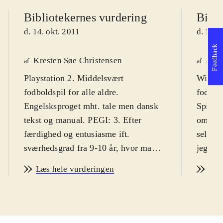
Bibliotekernes vurdering
Bibli
d. 14. okt. 2011
d. 14. 
Feedback
Kresten Søe Christensen
Maja
af
af
Playstation 2. Middelsvært
Wii. Sp
fodboldspil for alle aldre.
fodbol
Engelsksproget mht. tale men dansk
Spillet
tekst og manual. PEGI: 3. Efter
omkrin
færdighed og entusiasme ift.
selvom
sværhedsgrad fra 9-10 år, hvor man
jeg. An
oftest klør på og lærer finesserne
vanske
Læs hele vurderingen
Læs
undervejs. Primær målgruppe er dog
så alde
12-18 år
.
Sprog:
Så ligger anskaffelse af årets mest
Spillet
oplagte Playstation 2 sportsspil igen
Manage