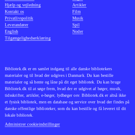
FIFA fodbold er et af de mest oplagte
Hjælp og vejledning
Artikler
Kontakt os
Film
playstationspil overhovedet. Ny
Privatlivspolitik
Musik
udgave er efterspurgt hvert år, mens
Leverandører
Spil
2-3 år ældre spil dog sagtens kan
English
Noder
Tilgængelighedserklæring
udlånes parallelt
.
Bibliotek.dk er en samlet indgang til alle danske bibliotekers
materialer og til hvad der udgives i Danmark. Du kan bestille
materialer og så hente og låne på dit eget bibliotek. Du kan bruge
Bibliotek.dk til at søge frem, hvad der er udgivet af bøger, musik,
tidsskrifter, artikler, e-bøger, lydbøger osv. Bibliotek.dk er altså ikke
et fysisk bibliotek, men en database og service over hvad der findes på
danske offentlige biblioteker, som du kan bestille og få leveret til dit
lokale bibliotek.
Administrer cookieindstillinger