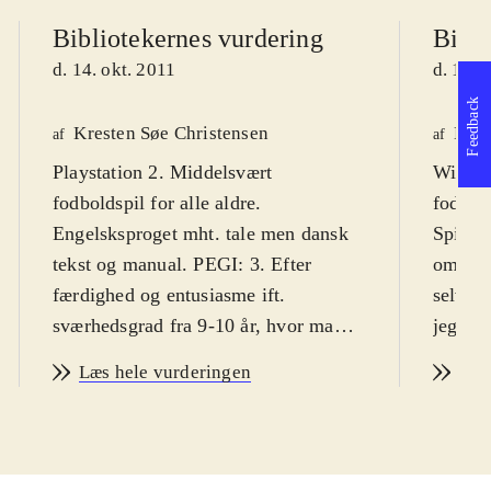
Bibliotekernes vurdering
Bibli
d. 14. okt. 2011
d. 14. 
Feedback
Kresten Søe Christensen
Maja
af
af
Playstation 2. Middelsvært
Wii. Sp
fodboldspil for alle aldre.
fodbol
Engelsksproget mht. tale men dansk
Spillet
tekst og manual. PEGI: 3. Efter
omkrin
færdighed og entusiasme ift.
selvom
sværhedsgrad fra 9-10 år, hvor man
jeg. An
oftest klør på og lærer finesserne
vanske
Læs hele vurderingen
Læs
undervejs. Primær målgruppe er dog
så alde
12-18 år
.
Sprog:
Så ligger anskaffelse af årets mest
Spillet
oplagte Playstation 2 sportsspil igen
Manage