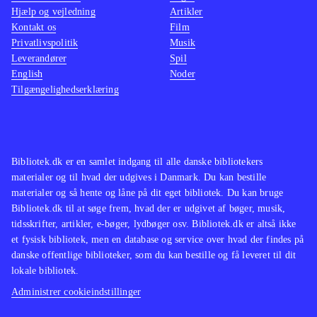
FIFA fodbold er et af de mest oplagte
Hjælp og vejledning
Artikler
Kontakt os
Film
playstationspil overhovedet. Ny
Privatlivspolitik
Musik
udgave er efterspurgt hvert år, mens
Leverandører
Spil
2-3 år ældre spil dog sagtens kan
English
Noder
Tilgængelighedserklæring
udlånes parallelt
.
Bibliotek.dk er en samlet indgang til alle danske bibliotekers
materialer og til hvad der udgives i Danmark. Du kan bestille
materialer og så hente og låne på dit eget bibliotek. Du kan bruge
Bibliotek.dk til at søge frem, hvad der er udgivet af bøger, musik,
tidsskrifter, artikler, e-bøger, lydbøger osv. Bibliotek.dk er altså ikke
et fysisk bibliotek, men en database og service over hvad der findes på
danske offentlige biblioteker, som du kan bestille og få leveret til dit
lokale bibliotek.
Administrer cookieindstillinger