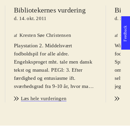
Bibliotekernes vurdering
Bibli
d. 14. okt. 2011
d. 14. 
Feedback
Kresten Søe Christensen
Maja
af
af
Playstation 2. Middelsvært
Wii. Sp
fodboldspil for alle aldre.
fodbol
Engelsksproget mht. tale men dansk
Spillet
tekst og manual. PEGI: 3. Efter
omkrin
færdighed og entusiasme ift.
selvom
sværhedsgrad fra 9-10 år, hvor man
jeg. An
oftest klør på og lærer finesserne
vanske
Læs hele vurderingen
Læs
undervejs. Primær målgruppe er dog
så alde
12-18 år
.
Sprog:
Så ligger anskaffelse af årets mest
Spillet
oplagte Playstation 2 sportsspil igen
Manage