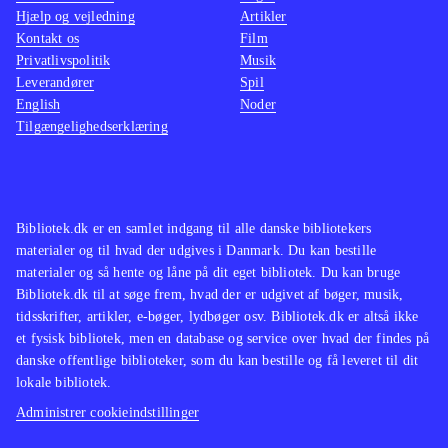
FIFA fodbold er et af de mest oplagte
Hjælp og vejledning
Artikler
Kontakt os
Film
playstationspil overhovedet. Ny
Privatlivspolitik
Musik
udgave er efterspurgt hvert år, mens
Leverandører
Spil
2-3 år ældre spil dog sagtens kan
English
Noder
Tilgængelighedserklæring
udlånes parallelt
.
Bibliotek.dk er en samlet indgang til alle danske bibliotekers
materialer og til hvad der udgives i Danmark. Du kan bestille
materialer og så hente og låne på dit eget bibliotek. Du kan bruge
Bibliotek.dk til at søge frem, hvad der er udgivet af bøger, musik,
tidsskrifter, artikler, e-bøger, lydbøger osv. Bibliotek.dk er altså ikke
et fysisk bibliotek, men en database og service over hvad der findes på
danske offentlige biblioteker, som du kan bestille og få leveret til dit
lokale bibliotek.
Administrer cookieindstillinger