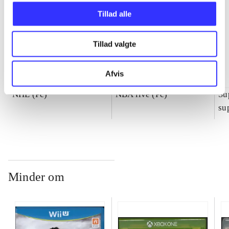
Tillad alle
Tillad valgte
Afvis
NHL (Pc)
NBA live (Pc)
Su
su
ch
Minder om