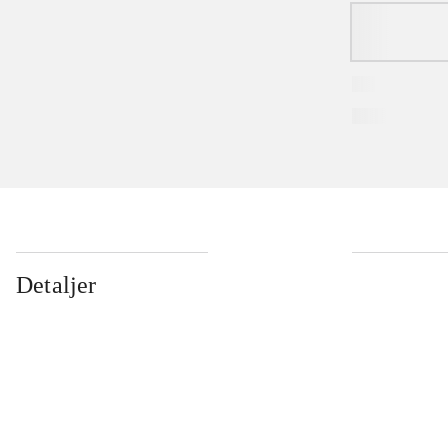
Detaljer
...
...
...
...