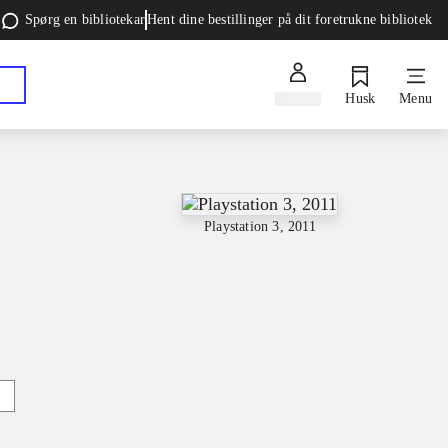
Spørg en bibliotekar
Hent dine bestillinger på dit foretrukne bibliotek
Log ind
Husk
Menu
Playstation 3, 2011