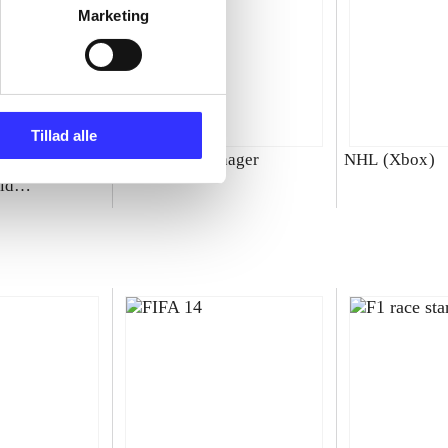
Marketing
Tillad alle
00 : SBK
Total club manager
NHL (Xbox)
ld