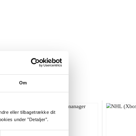
Om
dre eller tilbagetrække dit
okies under ”Detaljer”.