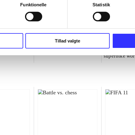
Funktionelle
Statistik
Tillad valgte
NBA live (Pc)
Superbike 20
superbike wor
championship