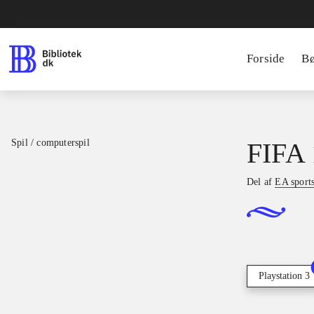
Forside
B
Spil / computerspil
FIFA 
Del af
EA sport
Playstation 3