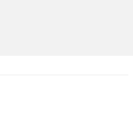
...
...