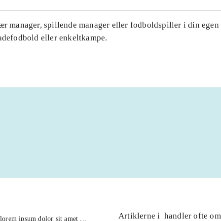
ær manager, spillende manager eller fodboldspiller i din egen
gadefodbold eller enkeltkampe.
Artiklerne i
handler ofte om
lorem ipsum dolor sit amet ...