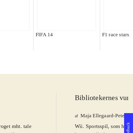
FIFA 14
F1 race stars
Bibliotekernes vurd
Maja Ellegaard-Peterse
af
Feedback
roget mht. tale
Wii. Sportsspil, som henv