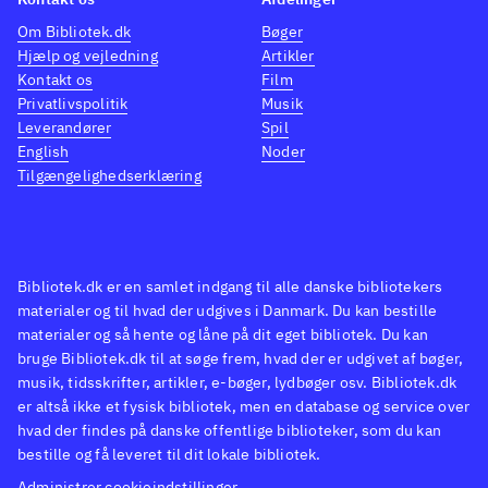
sammenstød nu er mere
udgav
Om Bibliotek.dk
Bøger
realistisk. Men ellers ligner
Hjælp og vejledning
Artikler
Kontakt os
Film
spillet sig selv med fin lyd,
Privatlivspolitik
Musik
grafik og animation for
Leverandører
Spil
platformen
.
English
Noder
"FIFA"-serien er sammen med
Tilgængelighedserklæring
den ret lignende "Pro evolution
soccer" fodboldspillenes
mærkevarer med hver sin
Bibliotek.dk er en samlet indgang til alle danske bibliotekers
svorne fangruppe
.
materialer og til hvad der udgives i Danmark. Du kan bestille
FIFA fodbold er et af de mest
materialer og så hente og låne på dit eget bibliotek. Du kan
oplagte playstationspil
bruge Bibliotek.dk til at søge frem, hvad der er udgivet af bøger,
musik, tidsskrifter, artikler, e-bøger, lydbøger osv. Bibliotek.dk
overhovedet. Ny udgave er
er altså ikke et fysisk bibliotek, men en database og service over
efterspurgt hvert år, mens 2-3
hvad der findes på danske offentlige biblioteker, som du kan
år ældre spil dog sagtens kan
bestille og få leveret til dit lokale bibliotek.
udlånes parallelt
.
Administrer cookieindstillinger