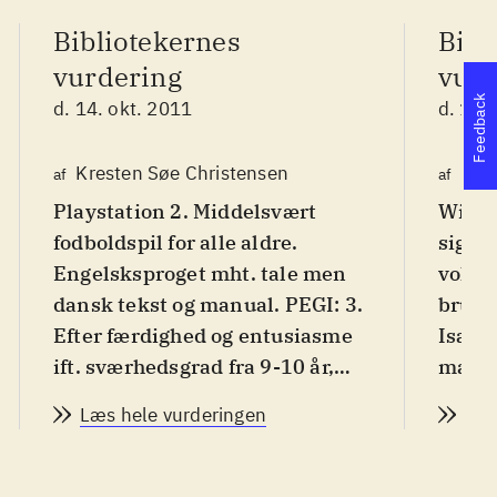
Bibliotekernes
Bibl
vurdering
vurd
Feedback
d. 14. okt. 2011
d. 14.
Kresten Søe Christensen
Maj
af
af
Playstation 2. Middelsvært
Wii. 
fodboldspil for alle aldre.
sig ti
Engelsksproget mht. tale men
voksne
dansk tekst og manual. PEGI: 3.
bruges
Efter færdighed og entusiasme
Især 
ift. sværhedsgrad fra 9-10 år,
man i
hvor man oftest klør på og lærer
jeg. A
Læs hele vurderingen
Læs
finesserne undervejs. Primær
vansk
målgruppe er dog 12-18 år
.
manag
Så ligger anskaffelse af årets
alder