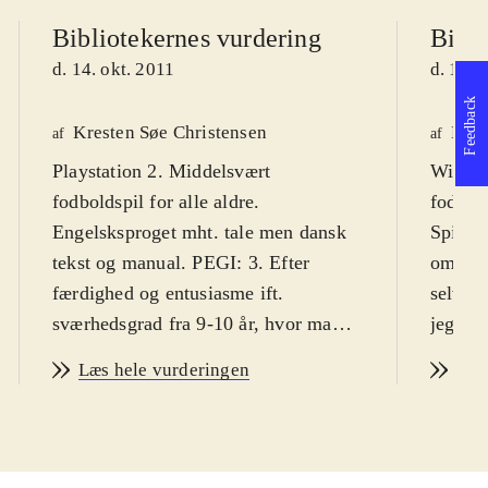
Bibliotekernes vurdering
Bibli
d. 14. okt. 2011
d. 14. 
Feedback
Kresten Søe Christensen
Maja
af
af
Playstation 2. Middelsvært
Wii. Sp
fodboldspil for alle aldre.
fodbol
Engelsksproget mht. tale men dansk
Spillet
tekst og manual. PEGI: 3. Efter
omkrin
færdighed og entusiasme ift.
selvom
sværhedsgrad fra 9-10 år, hvor man
jeg. An
oftest klør på og lærer finesserne
vanske
Læs hele vurderingen
Læs
undervejs. Primær målgruppe er dog
så alde
12-18 år
.
Sprog:
Så ligger anskaffelse af årets mest
Spillet
oplagte Playstation 2 sportsspil igen
Manage