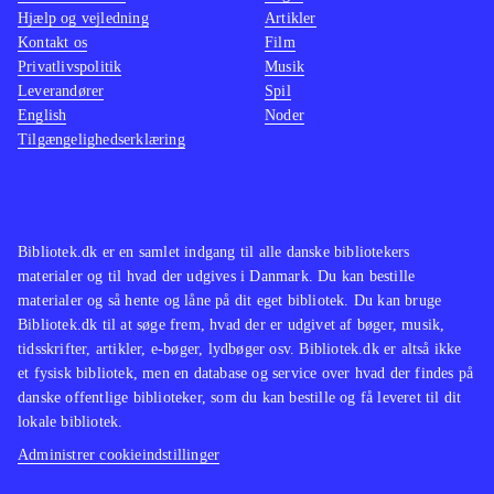
FIFA fodbold er et af de mest oplagte
Hjælp og vejledning
Artikler
Kontakt os
Film
playstationspil overhovedet. Ny
Privatlivspolitik
Musik
udgave er efterspurgt hvert år, mens
Leverandører
Spil
2-3 år ældre spil dog sagtens kan
English
Noder
Tilgængelighedserklæring
udlånes parallelt
.
Bibliotek.dk er en samlet indgang til alle danske bibliotekers
materialer og til hvad der udgives i Danmark. Du kan bestille
materialer og så hente og låne på dit eget bibliotek. Du kan bruge
Bibliotek.dk til at søge frem, hvad der er udgivet af bøger, musik,
tidsskrifter, artikler, e-bøger, lydbøger osv. Bibliotek.dk er altså ikke
et fysisk bibliotek, men en database og service over hvad der findes på
danske offentlige biblioteker, som du kan bestille og få leveret til dit
lokale bibliotek.
Administrer cookieindstillinger