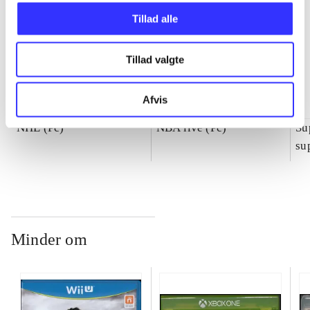
Tillad alle
Tillad valgte
Afvis
NHL (Pc)
NBA live (Pc)
Su
su
ch
Minder om