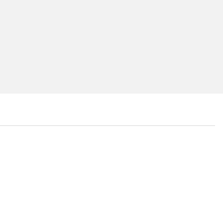
...
...