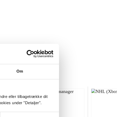
Om
dre eller tilbagetrække dit
okies under ”Detaljer”.