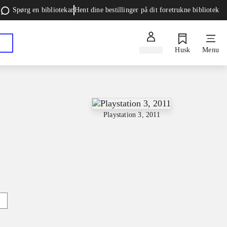
Spørg en bibliotekar
Hent dine bestillinger på dit foretrukne bibliotek
Log ind
Husk
Menu
Playstation 3, 2011