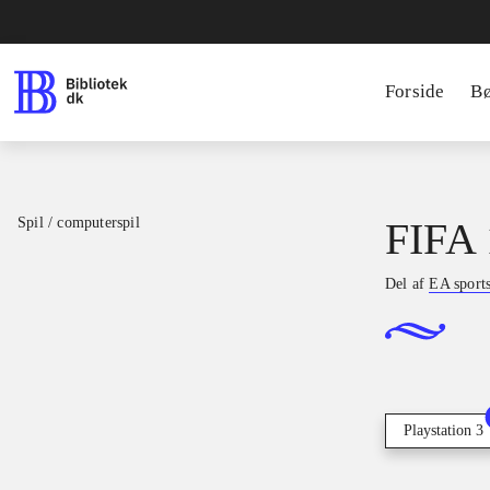
Forside
B
Spil / computerspil
FIFA 
Del af
EA sport
Playstation 3