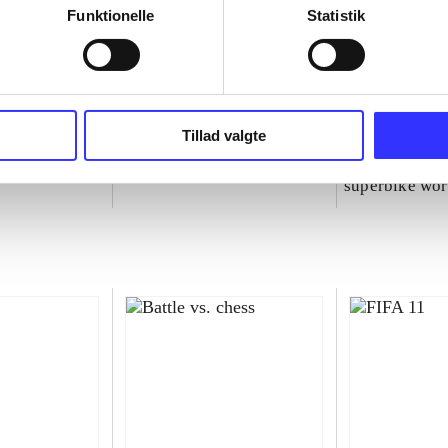
Funktionelle
Statistik
Tillad valgte
NBA live (Pc)
Superbike 20
superbike wor
championship