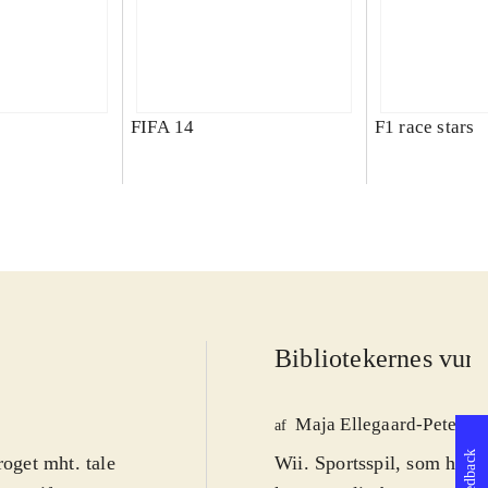
FIFA 14
F1 race stars
Bibliotekernes vurd
Maja Ellegaard-Peterse
af
Feedback
roget mht. tale
Wii. Sportsspil, som henv