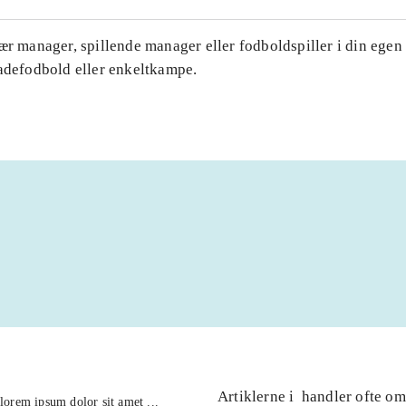
ær manager, spillende manager eller fodboldspiller i din egen
gadefodbold eller enkeltkampe.
Artiklerne i
handler ofte om
lorem ipsum dolor sit amet ...