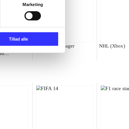
Marketing
Tillad alle
00 : SBK
Total club manager
NHL (Xbox)
ld