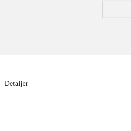
Detaljer
...
...
...
...