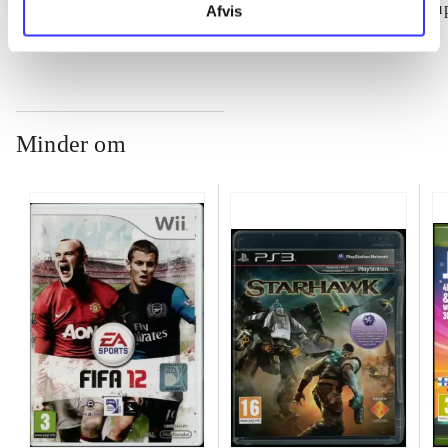
su
Afvis
ch
Minder om