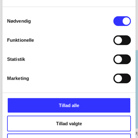
Samtykkevalg
Nødvendig
EA sports
Gå til serien
Funktionelle
Statistik
Marketing
Tillad alle
Tillad valgte
NHL (Pc)
NBA live (Pc)
Su