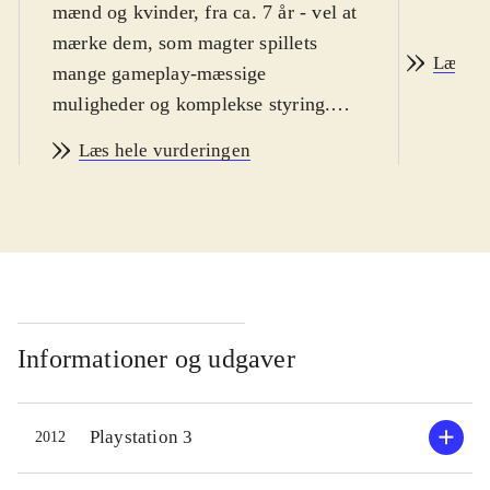
mænd og kvinder, fra ca. 7 år - vel at
mærke dem, som magter spillets
Læs an
mange gameplay-mæssige
muligheder og komplekse styring.
Sværhedsgraden i WiiU-udgaven er
Læs hele vurderingen
lidt højere end i de normale FIFA-
spil og indlæringskurven virker
umiddelbart lidt stejl. Sproget er
engelsk. PEGI: 3
.
Hermed første FIFA-spil på WiiU-
konsollen. Helt grundlæggende er
FIFA 13 et helt igennem glimrende
Informationer og udgaver
fodboldspil. Der er bygget ovenpå på
12-versionen og alt virker som det
Playstation 3
2012
skal. Spil-mekanikken er solid og
realistisk, grafikken er super flot og