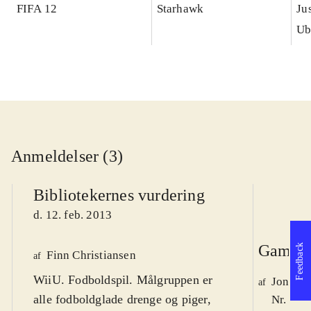
FIFA 12
Starhawk
Ju
Ub
Anmeldelser (3)
Bibliotekernes vurdering
d. 12. feb. 2013
Game r
Feedback
Finn Christiansen
af
WiiU. Fodboldspil. Målgruppen er
Jonas 
af
alle fodboldglade drenge og piger,
Nr. 132