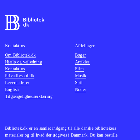
nogle timers træning. Til gengæld er
de fleste nyheder fra PS3- og Xbox-
versionen af FIFA 13 ikke med her,
fx skill games og ultimate team,
hvilket er ærgerligt, så på den måde
Kontakt os
Afdelinger
minder det mere om FIFA 12, blot
Om Bibliotek.dk
med ny styring og opdaterede navne
Bøger
.
Hjælp og vejledning
Artikler
Der er ikke andre fodboldspil til
Kontakt os
Film
WiiU endnu
.
Privatlivspolitik
Musik
Alt i alt et godt fodboldspil til WiiU,
Leverandører
Spil
English
Noder
som nok mangler de andre konsollers
Tilgængelighedserklæring
nyheder, men byder på en
fremragende udnyttelse af WiiU'ens
spændende muligheder
.
Bibliotek.dk er en samlet indgang til alle danske bibliotekers
materialer og til hvad der udgives i Danmark. Du kan bestille