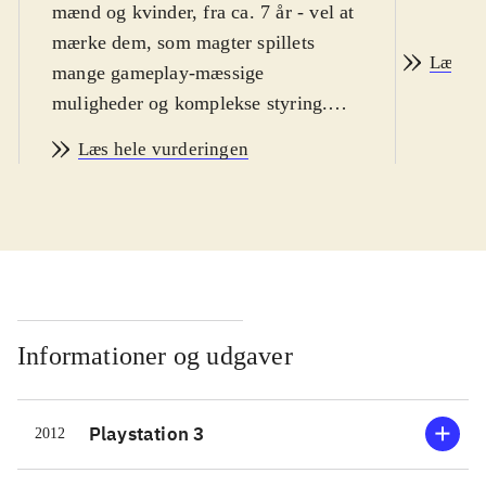
mænd og kvinder, fra ca. 7 år - vel at
mærke dem, som magter spillets
Læs an
mange gameplay-mæssige
muligheder og komplekse styring.
Sværhedsgraden i WiiU-udgaven er
Læs hele vurderingen
lidt højere end i de normale FIFA-
spil og indlæringskurven virker
umiddelbart lidt stejl. Sproget er
engelsk. PEGI: 3
.
Hermed første FIFA-spil på WiiU-
konsollen. Helt grundlæggende er
FIFA 13 et helt igennem glimrende
Informationer og udgaver
fodboldspil. Der er bygget ovenpå på
12-versionen og alt virker som det
Playstation 3
2012
skal. Spil-mekanikken er solid og
realistisk, grafikken er super flot og