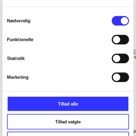
Samtykkevalg
Nødvendig
EA sports
Gå til serien
Funktionelle
Statistik
Marketing
Tillad alle
Tillad valgte
NHL (Pc)
NBA live (Pc)
Su