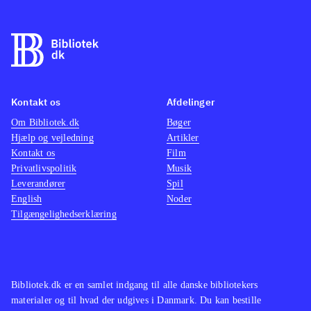
nogle timers træning. Til gengæld er
de fleste nyheder fra PS3- og Xbox-
versionen af FIFA 13 ikke med her,
fx skill games og ultimate team,
hvilket er ærgerligt, så på den måde
Kontakt os
Afdelinger
minder det mere om FIFA 12, blot
Om Bibliotek.dk
med ny styring og opdaterede navne
Bøger
.
Hjælp og vejledning
Artikler
Der er ikke andre fodboldspil til
Kontakt os
Film
WiiU endnu
.
Privatlivspolitik
Musik
Alt i alt et godt fodboldspil til WiiU,
Leverandører
Spil
English
Noder
som nok mangler de andre konsollers
Tilgængelighedserklæring
nyheder, men byder på en
fremragende udnyttelse af WiiU'ens
spændende muligheder
.
Bibliotek.dk er en samlet indgang til alle danske bibliotekers
materialer og til hvad der udgives i Danmark. Du kan bestille