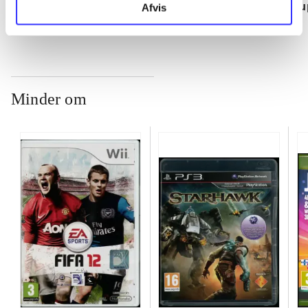
su
Afvis
ch
Minder om