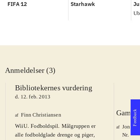
FIFA 12
Starhawk
Ju
Ub
Anmeldelser (3)
Bibliotekernes vurdering
d. 12. feb. 2013
Game r
Feedback
Finn Christiansen
af
WiiU. Fodboldspil. Målgruppen er
Jonas 
af
alle fodboldglade drenge og piger,
Nr. 132