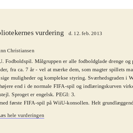
liotekernes vurdering
d. 12. feb. 2013
inn Christiansen
. Fodboldspil. Målgruppen er alle fodboldglade drenge og
der, fra ca. 7 år - vel at mærke dem, som magter spillets 
sige muligheder og komplekse styring. Sværhedsgraden i W
 højere end i de normale FIFA-spil og indlæringskurven virk
 stejl. Sproget er engelsk. PEGI: 3
.
ed første FIFA-spil på WiiU-konsollen. Helt grundlæggend
 igennem glimrende fodboldspil. Der er bygget ovenpå på 1
æs hele vurderingen
virker som det skal. Spil-mekanikken er solid og realistisk, 
r flot og alle navne og klubber er selvfølgelig opdateret til