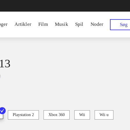
øger
Artikler
Film
Musik
Spil
Noder
Søg
13
s
Playstation 2
Xbox 360
Wii
Wii u