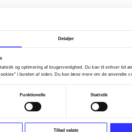
Detaljer
s
atistik og optimering af brugervenlighed. Du kan til enhver tid æn
ookies” i bunden af siden. Du kan læse mere om de anvendte co
Funktionelle
Statistik
NBA live (Pc)
Superbike 20
superbike wor
championship
Tillad valgte