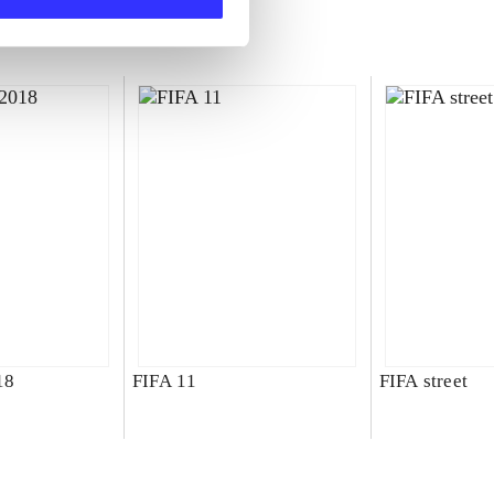
18
FIFA 11
FIFA street