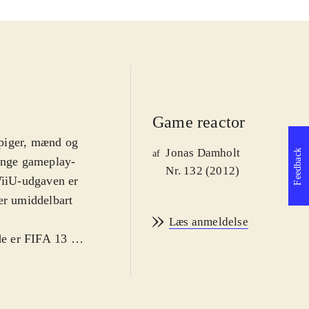
Game reactor
 piger, mænd og
Jonas Damholt
Feedback
af
mange gameplay-
Nr. 132 (2012)
iiU-udgaven er
er umiddelbart
Læs anmeldelse
e er FIFA 13 et
2-versionen og
grafikken er
 nyeste sæson.