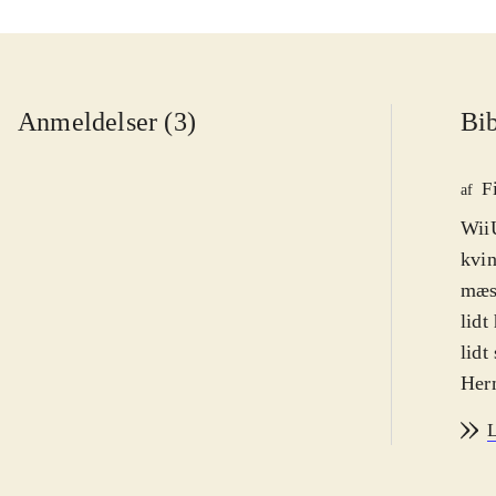
Anmeldelser (3)
Bib
F
af
WiiU
kvin
mæs
lidt
lidt
Herm
helt
L
alt 
supe