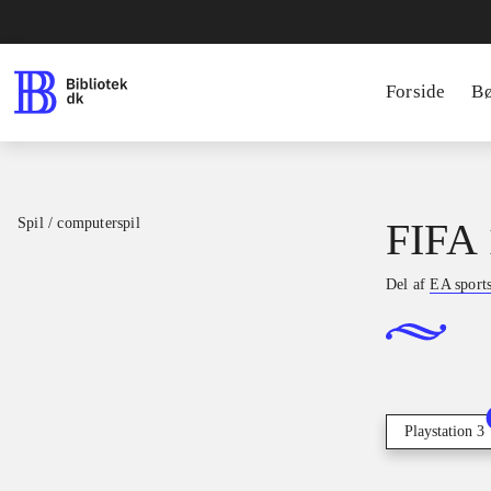
Forside
B
Spil / computerspil
FIFA 
Del af
EA sport
Playstation 3