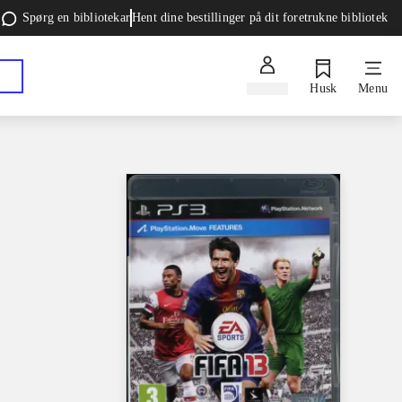
Spørg en bibliotekar
Hent dine bestillinger på dit foretrukne bibliotek
Log ind
Husk
Menu