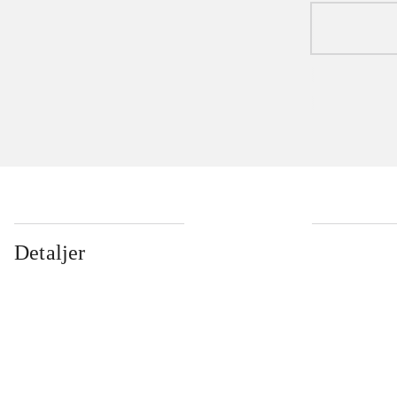
Detaljer
...
...
...
...