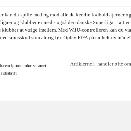
er kan du spille med og mod alle de kendte fodboldstjerner og
 ligaer og klubber er med - også den danske Superliga. I alt e
e klubber at vælge imellem. Med WiiU-controlleren kan du via 
ræcisionsskud som aldrig før. Oplev FIFA på en helt ny måde!
Artiklerne i
handler ofte om
lorem ipsum dolor sit amet ...
Tidsskrift