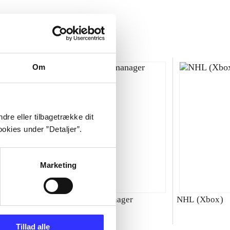
Om
dre eller tilbagetrække dit
okies under ”Detaljer”.
Marketing
00 : SBK
Total club manager
NHL (Xbox)
ld
Tillad alle