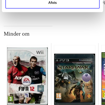
su
Afvis
ch
Minder om