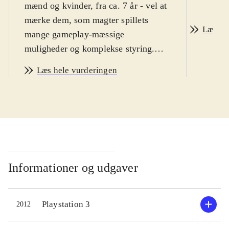
mænd og kvinder, fra ca. 7 år - vel at
mærke dem, som magter spillets
Læs an
mange gameplay-mæssige
muligheder og komplekse styring.
Sværhedsgraden i WiiU-udgaven er
Læs hele vurderingen
lidt højere end i de normale FIFA-
spil og indlæringskurven virker
umiddelbart lidt stejl. Sproget er
engelsk. PEGI: 3
.
Hermed første FIFA-spil på WiiU-
konsollen. Helt grundlæggende er
FIFA 13 et helt igennem glimrende
Informationer og udgaver
fodboldspil. Der er bygget ovenpå på
12-versionen og alt virker som det
Playstation 3
2012
skal. Spil-mekanikken er solid og
realistisk, grafikken er super flot og