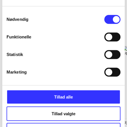
Samtykkevalg
Nødvendig
EA sports
Gå til serien
Funktionelle
Statistik
Marketing
Tillad alle
Tillad valgte
NHL (Pc)
NBA live (Pc)
Su