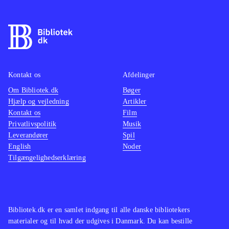
nogle timers træning. Til gengæld er
de fleste nyheder fra PS3- og Xbox-
versionen af FIFA 13 ikke med her,
fx skill games og ultimate team,
hvilket er ærgerligt, så på den måde
Kontakt os
Afdelinger
minder det mere om FIFA 12, blot
Om Bibliotek.dk
med ny styring og opdaterede navne
Bøger
.
Hjælp og vejledning
Artikler
Der er ikke andre fodboldspil til
Kontakt os
Film
WiiU endnu
.
Privatlivspolitik
Musik
Alt i alt et godt fodboldspil til WiiU,
Leverandører
Spil
English
Noder
som nok mangler de andre konsollers
Tilgængelighedserklæring
nyheder, men byder på en
fremragende udnyttelse af WiiU'ens
spændende muligheder
.
Bibliotek.dk er en samlet indgang til alle danske bibliotekers
materialer og til hvad der udgives i Danmark. Du kan bestille