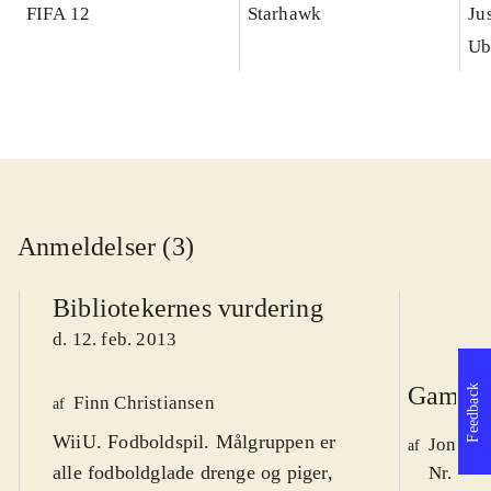
FIFA 12
Starhawk
Ju
Ub
Anmeldelser (3)
Bibliotekernes vurdering
d. 12. feb. 2013
Game r
Feedback
Finn Christiansen
af
WiiU. Fodboldspil. Målgruppen er
Jonas 
af
alle fodboldglade drenge og piger,
Nr. 132