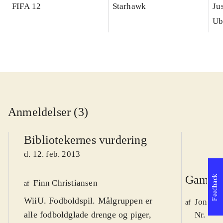
FIFA 12
Starhawk
Ju
Ub
Anmeldelser (3)
Bibliotekernes vurdering
d. 12. feb. 2013
Game r
Feedback
Finn Christiansen
af
WiiU. Fodboldspil. Målgruppen er
Jonas 
af
alle fodboldglade drenge og piger,
Nr. 132