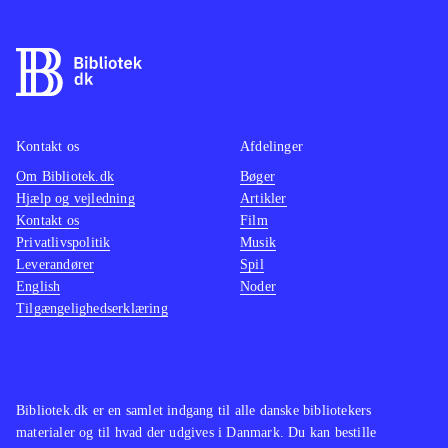
nogle timers træning. Til gengæld er
de fleste nyheder fra PS3- og Xbox-
versionen af FIFA 13 ikke med her,
fx skill games og ultimate team,
hvilket er ærgerligt, så på den måde
Kontakt os
Afdelinger
minder det mere om FIFA 12, blot
Om Bibliotek.dk
med ny styring og opdaterede navne
Bøger
.
Hjælp og vejledning
Artikler
Der er ikke andre fodboldspil til
Kontakt os
Film
WiiU endnu
.
Privatlivspolitik
Musik
Alt i alt et godt fodboldspil til WiiU,
Leverandører
Spil
English
Noder
som nok mangler de andre konsollers
Tilgængelighedserklæring
nyheder, men byder på en
fremragende udnyttelse af WiiU'ens
spændende muligheder
.
Bibliotek.dk er en samlet indgang til alle danske bibliotekers
materialer og til hvad der udgives i Danmark. Du kan bestille