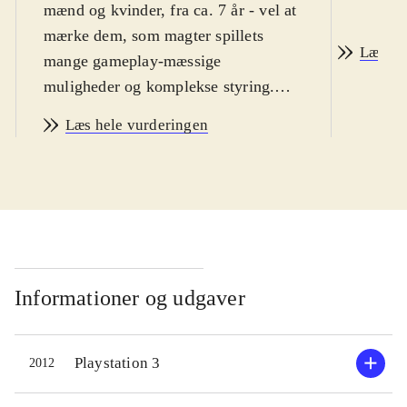
mænd og kvinder, fra ca. 7 år - vel at
mærke dem, som magter spillets
Læs an
mange gameplay-mæssige
muligheder og komplekse styring.
Sværhedsgraden i WiiU-udgaven er
Læs hele vurderingen
lidt højere end i de normale FIFA-
spil og indlæringskurven virker
umiddelbart lidt stejl. Sproget er
engelsk. PEGI: 3
.
Hermed første FIFA-spil på WiiU-
konsollen. Helt grundlæggende er
FIFA 13 et helt igennem glimrende
Informationer og udgaver
fodboldspil. Der er bygget ovenpå på
12-versionen og alt virker som det
Playstation 3
2012
skal. Spil-mekanikken er solid og
realistisk, grafikken er super flot og