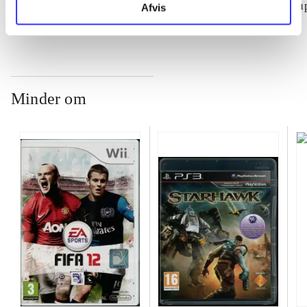
su
Afvis
ch
Minder om