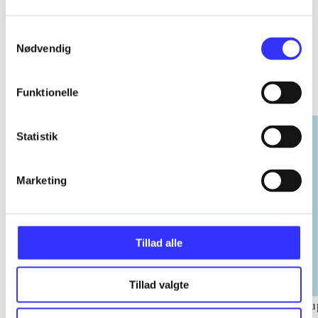
Samtykkevalg
Nødvendig
EA sports
Gå til serien
Funktionelle
Statistik
Marketing
Tillad alle
Tillad valgte
NHL (Pc)
NBA live (Pc)
Su