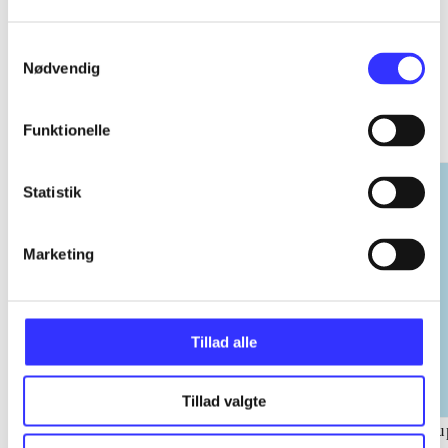
Samtykkevalg
Nødvendig
EA sports
Gå til serien
Funktionelle
Statistik
Marketing
Tillad alle
Tillad valgte
NHL (Pc)
NBA live (Pc)
Su