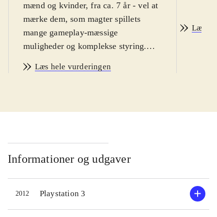
mænd og kvinder, fra ca. 7 år - vel at
mærke dem, som magter spillets
Læs an
mange gameplay-mæssige
muligheder og komplekse styring.
Sværhedsgraden i WiiU-udgaven er
Læs hele vurderingen
lidt højere end i de normale FIFA-
spil og indlæringskurven virker
umiddelbart lidt stejl. Sproget er
engelsk. PEGI: 3
.
Hermed første FIFA-spil på WiiU-
konsollen. Helt grundlæggende er
FIFA 13 et helt igennem glimrende
Informationer og udgaver
fodboldspil. Der er bygget ovenpå på
12-versionen og alt virker som det
Playstation 3
2012
skal. Spil-mekanikken er solid og
realistisk, grafikken er super flot og