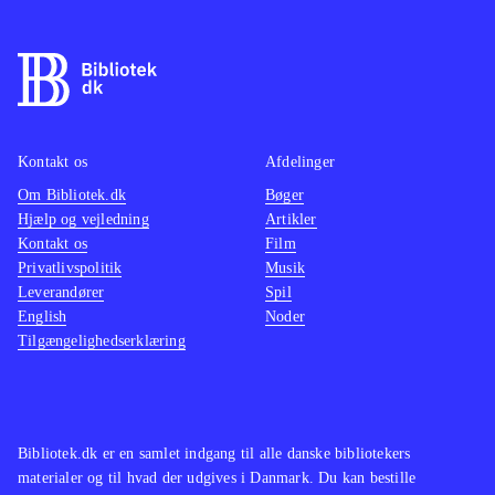
nogle timers træning. Til gengæld er
de fleste nyheder fra PS3- og Xbox-
versionen af FIFA 13 ikke med her,
fx skill games og ultimate team,
hvilket er ærgerligt, så på den måde
Kontakt os
Afdelinger
minder det mere om FIFA 12, blot
Om Bibliotek.dk
med ny styring og opdaterede navne
Bøger
.
Hjælp og vejledning
Artikler
Der er ikke andre fodboldspil til
Kontakt os
Film
WiiU endnu
.
Privatlivspolitik
Musik
Alt i alt et godt fodboldspil til WiiU,
Leverandører
Spil
English
Noder
som nok mangler de andre konsollers
Tilgængelighedserklæring
nyheder, men byder på en
fremragende udnyttelse af WiiU'ens
spændende muligheder
.
Bibliotek.dk er en samlet indgang til alle danske bibliotekers
materialer og til hvad der udgives i Danmark. Du kan bestille