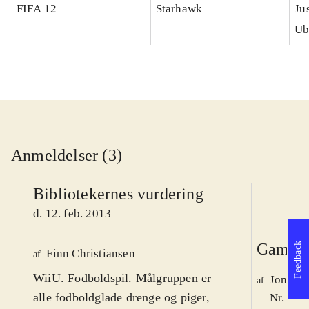
FIFA 12
Starhawk
Ju
Ub
Anmeldelser (3)
Bibliotekernes vurdering
d. 12. feb. 2013
Game r
Feedback
Finn Christiansen
af
WiiU. Fodboldspil. Målgruppen er
Jonas 
af
alle fodboldglade drenge og piger,
Nr. 132