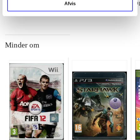
su
Afvis
ch
Minder om