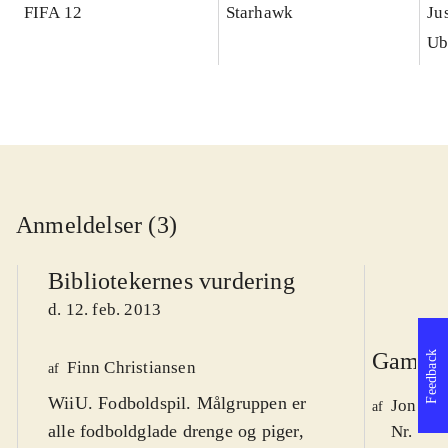
FIFA 12
Starhawk
Ju
Ub
Anmeldelser (3)
Bibliotekernes vurdering
d. 12. feb. 2013
Game r
Feedback
Finn Christiansen
af
WiiU. Fodboldspil. Målgruppen er
Jonas 
af
alle fodboldglade drenge og piger,
Nr. 132