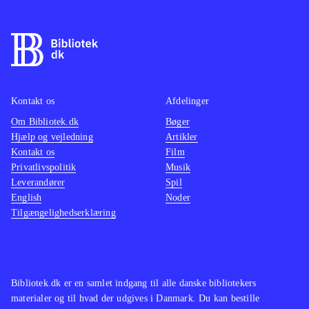
nogle timers træning. Til gengæld er
de fleste nyheder fra PS3- og Xbox-
versionen af FIFA 13 ikke med her,
fx skill games og ultimate team,
hvilket er ærgerligt, så på den måde
Kontakt os
Afdelinger
minder det mere om FIFA 12, blot
Om Bibliotek.dk
med ny styring og opdaterede navne
Bøger
.
Hjælp og vejledning
Artikler
Der er ikke andre fodboldspil til
Kontakt os
Film
WiiU endnu
.
Privatlivspolitik
Musik
Alt i alt et godt fodboldspil til WiiU,
Leverandører
Spil
English
Noder
som nok mangler de andre konsollers
Tilgængelighedserklæring
nyheder, men byder på en
fremragende udnyttelse af WiiU'ens
spændende muligheder
.
Bibliotek.dk er en samlet indgang til alle danske bibliotekers
materialer og til hvad der udgives i Danmark. Du kan bestille