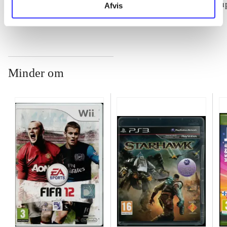
su
Afvis
ch
Minder om