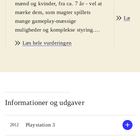
mænd og kvinder, fra ca. 7 år - vel at
mærke dem, som magter spillets
Læs an
mange gameplay-mæssige
muligheder og komplekse styring.
Sværhedsgraden i WiiU-udgaven er
Læs hele vurderingen
lidt højere end i de normale FIFA-
spil og indlæringskurven virker
umiddelbart lidt stejl. Sproget er
engelsk. PEGI: 3
.
Hermed første FIFA-spil på WiiU-
konsollen. Helt grundlæggende er
FIFA 13 et helt igennem glimrende
Informationer og udgaver
fodboldspil. Der er bygget ovenpå på
12-versionen og alt virker som det
Playstation 3
2012
skal. Spil-mekanikken er solid og
realistisk, grafikken er super flot og