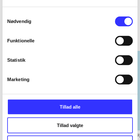
Samtykkevalg
Nødvendig
EA sports
Gå til serien
Funktionelle
Statistik
Marketing
Tillad alle
Tillad valgte
NHL (Pc)
NBA live (Pc)
Su