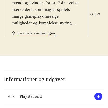
mænd og kvinder, fra ca. 7 år - vel at
mærke dem, som magter spillets
Læs an
mange gameplay-mæssige
muligheder og komplekse styring.
Sværhedsgraden i WiiU-udgaven er
Læs hele vurderingen
lidt højere end i de normale FIFA-
spil og indlæringskurven virker
umiddelbart lidt stejl. Sproget er
engelsk. PEGI: 3
.
Hermed første FIFA-spil på WiiU-
konsollen. Helt grundlæggende er
FIFA 13 et helt igennem glimrende
Informationer og udgaver
fodboldspil. Der er bygget ovenpå på
12-versionen og alt virker som det
Playstation 3
2012
skal. Spil-mekanikken er solid og
realistisk, grafikken er super flot og