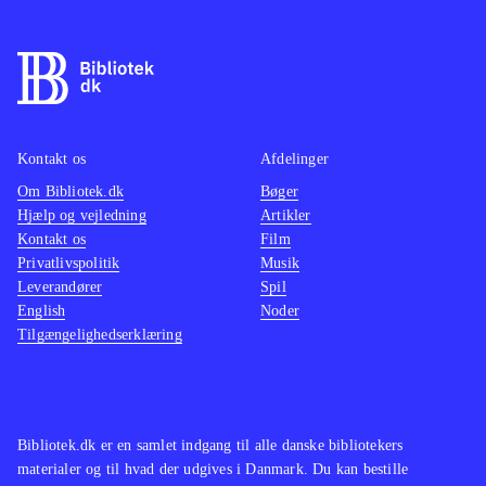
nogle timers træning. Til gengæld er
de fleste nyheder fra PS3- og Xbox-
versionen af FIFA 13 ikke med her,
fx skill games og ultimate team,
hvilket er ærgerligt, så på den måde
Kontakt os
Afdelinger
minder det mere om FIFA 12, blot
Om Bibliotek.dk
med ny styring og opdaterede navne
Bøger
.
Hjælp og vejledning
Artikler
Der er ikke andre fodboldspil til
Kontakt os
Film
WiiU endnu
.
Privatlivspolitik
Musik
Alt i alt et godt fodboldspil til WiiU,
Leverandører
Spil
English
Noder
som nok mangler de andre konsollers
Tilgængelighedserklæring
nyheder, men byder på en
fremragende udnyttelse af WiiU'ens
spændende muligheder
.
Bibliotek.dk er en samlet indgang til alle danske bibliotekers
materialer og til hvad der udgives i Danmark. Du kan bestille