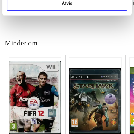
su
Afvis
ch
Minder om