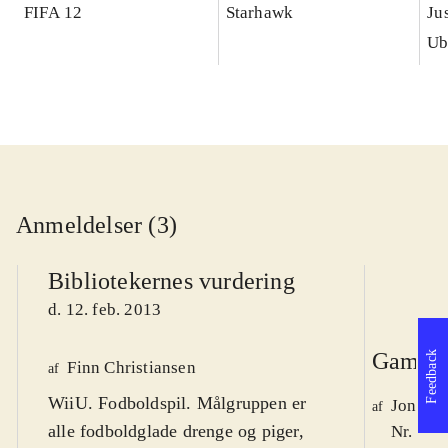
FIFA 12
Starhawk
Ju
Ub
Anmeldelser (3)
Bibliotekernes vurdering
d. 12. feb. 2013
Game r
Feedback
Finn Christiansen
af
WiiU. Fodboldspil. Målgruppen er
Jonas 
af
alle fodboldglade drenge og piger,
Nr. 132