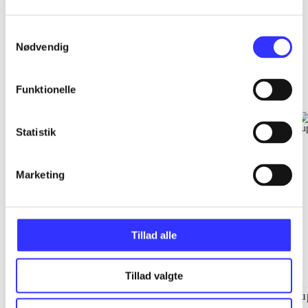
Samtykkevalg
Nødvendig
EA sports
Gå til serien
Funktionelle
Statistik
Marketing
Tillad alle
Tillad valgte
NHL (Pc)
NBA live (Pc)
Su