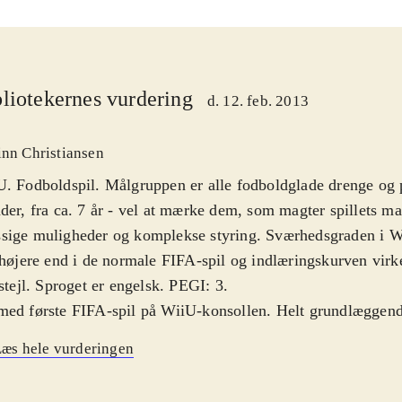
liotekernes vurdering
d. 12. feb. 2013
inn Christiansen
. Fodboldspil. Målgruppen er alle fodboldglade drenge og
der, fra ca. 7 år - vel at mærke dem, som magter spillets 
sige muligheder og komplekse styring. Sværhedsgraden i W
 højere end i de normale FIFA-spil og indlæringskurven virk
 stejl. Sproget er engelsk. PEGI: 3
.
ed første FIFA-spil på WiiU-konsollen. Helt grundlæggend
 igennem glimrende fodboldspil. Der er bygget ovenpå på 1
æs hele vurderingen
virker som det skal. Spil-mekanikken er solid og realistisk, 
r flot og alle navne og klubber er selvfølgelig opdateret til