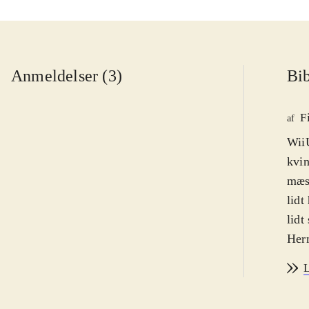
Anmeldelser (3)
Bib
F
af
WiiU
kvin
mæs
lidt
lidt
Herm
helt
L
alt 
supe