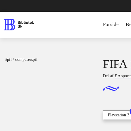
Forside
B
Spil / computerspil
FIFA 
Del af
EA sport
Playstation 3