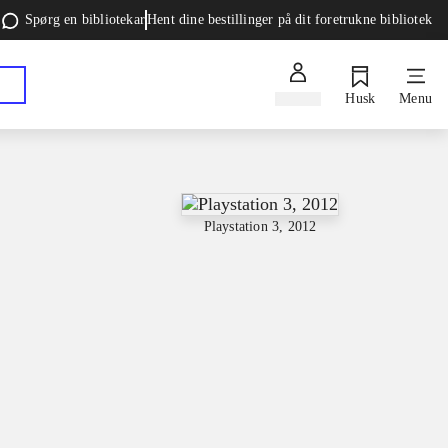
Spørg en bibliotekar
Hent dine bestillinger på dit foretrukne bibliotek
Log ind
Husk
Menu
Playstation 3, 2012