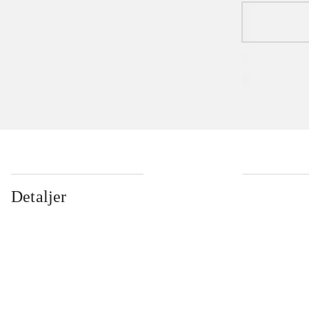
Detaljer
...
...
...
...