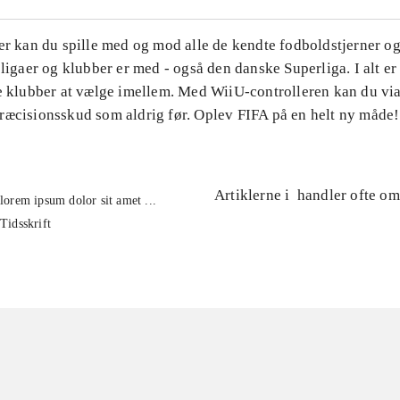
er kan du spille med og mod alle de kendte fodboldstjerner og
 ligaer og klubber er med - også den danske Superliga. I alt e
e klubber at vælge imellem. Med WiiU-controlleren kan du via 
ræcisionsskud som aldrig før. Oplev FIFA på en helt ny måde!
Artiklerne i
handler ofte om
lorem ipsum dolor sit amet ...
Tidsskrift