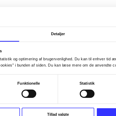
Detaljer
s
atistik og optimering af brugervenlighed. Du kan til enhver tid æn
ookies” i bunden af siden. Du kan læse mere om de anvendte co
Funktionelle
Statistik
NBA live (Pc)
Superbike 20
superbike wor
championship
Tillad valgte