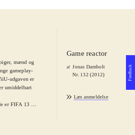
Game reactor
 piger, mænd og
Jonas Damholt
Feedback
af
mange gameplay-
Nr. 132 (2012)
iiU-udgaven er
er umiddelbart
Læs anmeldelse
e er FIFA 13 et
2-versionen og
grafikken er
 nyeste sæson.