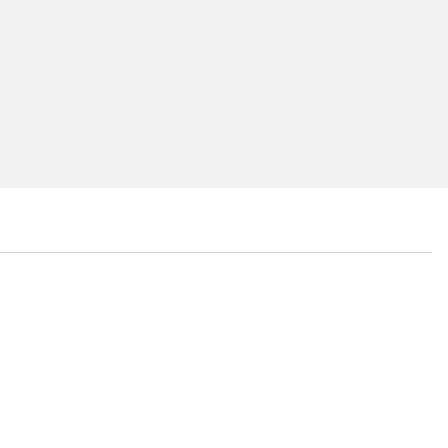
...
...