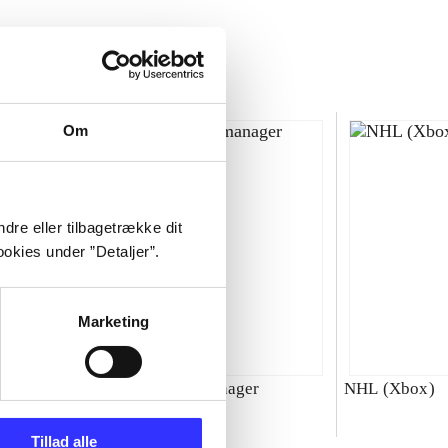
Om
dre eller tilbagetrække dit
okies under ”Detaljer”.
Marketing
00 : SBK
Total club manager
NHL (Xbox)
ld
Tillad alle