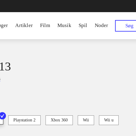
øger
Artikler
Film
Musik
Spil
Noder
Søg
13
s
Playstation 2
Xbox 360
Wii
Wii u