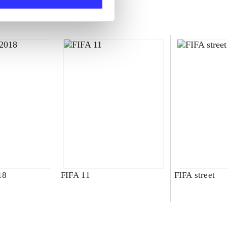
18
FIFA 11
FIFA street