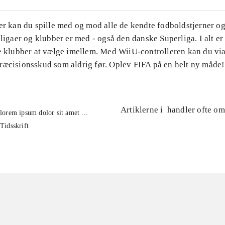
er kan du spille med og mod alle de kendte fodboldstjerner og
 ligaer og klubber er med - også den danske Superliga. I alt e
e klubber at vælge imellem. Med WiiU-controlleren kan du via 
ræcisionsskud som aldrig før. Oplev FIFA på en helt ny måde!
Artiklerne i
handler ofte om
lorem ipsum dolor sit amet ...
Tidsskrift