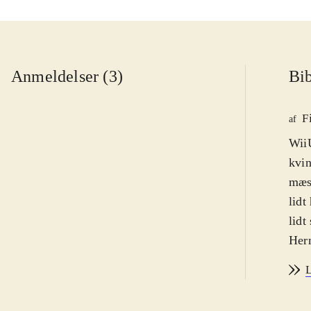
Anmeldelser (3)
Bib
F
af
WiiU
kvin
mæs
lidt
lidt
Herm
helt
L
alt 
supe