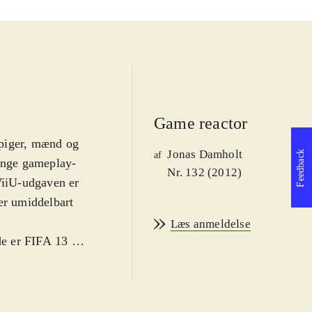
Game reactor
 piger, mænd og
Jonas Damholt
Feedback
af
mange gameplay-
Nr. 132 (2012)
iiU-udgaven er
er umiddelbart
Læs anmeldelse
e er FIFA 13 et
2-versionen og
grafikken er
 nyeste sæson.