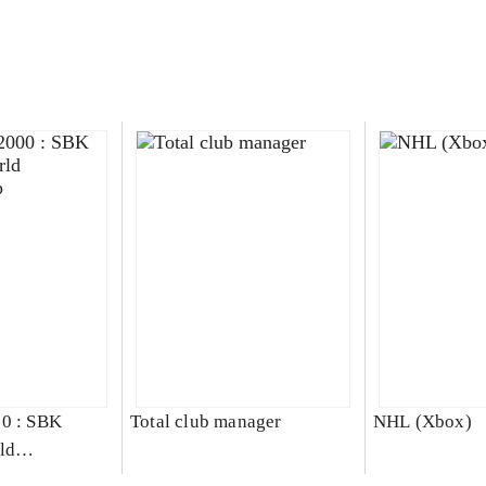
00 : SBK
Total club manager
NHL (Xbox)
ld