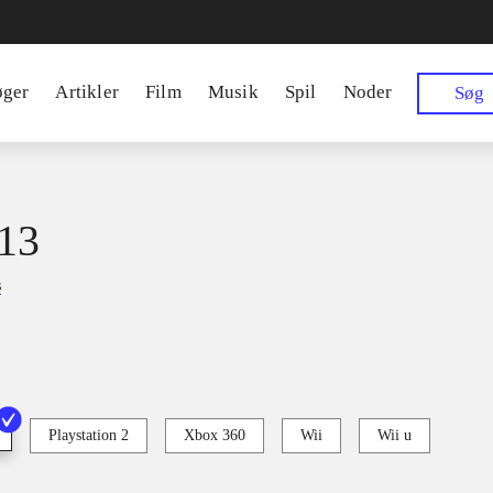
øger
Artikler
Film
Musik
Spil
Noder
Søg
13
s
Playstation 2
Xbox 360
Wii
Wii u