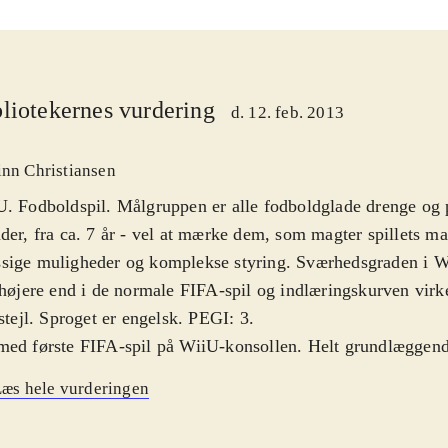
liotekernes vurdering
d. 12. feb. 2013
inn Christiansen
. Fodboldspil. Målgruppen er alle fodboldglade drenge og
der, fra ca. 7 år - vel at mærke dem, som magter spillets 
sige muligheder og komplekse styring. Sværhedsgraden i W
 højere end i de normale FIFA-spil og indlæringskurven virk
 stejl. Sproget er engelsk. PEGI: 3
.
ed første FIFA-spil på WiiU-konsollen. Helt grundlæggend
 igennem glimrende fodboldspil. Der er bygget ovenpå på 1
æs hele vurderingen
virker som det skal. Spil-mekanikken er solid og realistisk, 
r flot og alle navne og klubber er selvfølgelig opdateret til