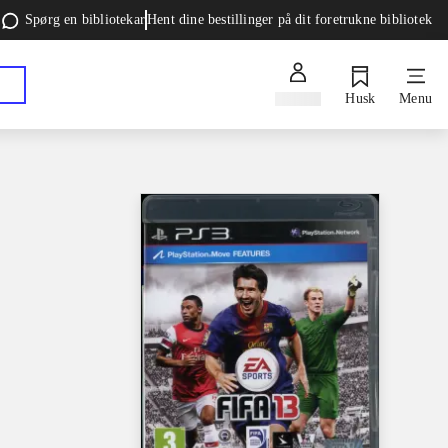
Spørg en bibliotekar
Hent dine bestillinger på dit foretrukne bibliotek
Log ind
Husk
Menu