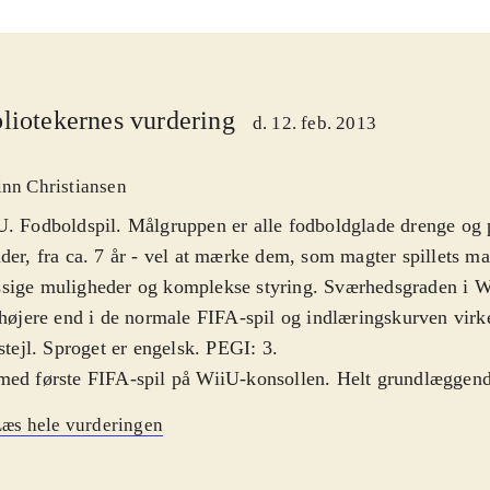
liotekernes vurdering
d. 12. feb. 2013
inn Christiansen
. Fodboldspil. Målgruppen er alle fodboldglade drenge og
der, fra ca. 7 år - vel at mærke dem, som magter spillets 
sige muligheder og komplekse styring. Sværhedsgraden i W
 højere end i de normale FIFA-spil og indlæringskurven virk
 stejl. Sproget er engelsk. PEGI: 3
.
ed første FIFA-spil på WiiU-konsollen. Helt grundlæggend
 igennem glimrende fodboldspil. Der er bygget ovenpå på 1
æs hele vurderingen
virker som det skal. Spil-mekanikken er solid og realistisk, 
r flot og alle navne og klubber er selvfølgelig opdateret til