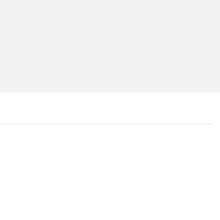
...
...