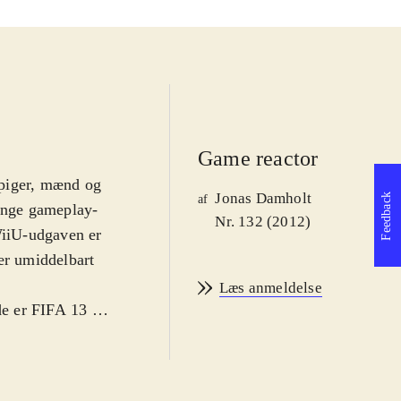
Game reactor
 piger, mænd og
Jonas Damholt
Feedback
af
mange gameplay-
Nr. 132 (2012)
iiU-udgaven er
er umiddelbart
Læs anmeldelse
e er FIFA 13 et
2-versionen og
grafikken er
 nyeste sæson.