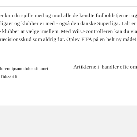
er kan du spille med og mod alle de kendte fodboldstjerner og
 ligaer og klubber er med - også den danske Superliga. I alt e
e klubber at vælge imellem. Med WiiU-controlleren kan du via 
ræcisionsskud som aldrig før. Oplev FIFA på en helt ny måde!
Artiklerne i
handler ofte om
lorem ipsum dolor sit amet ...
Tidsskrift