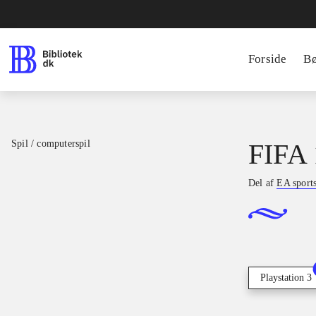
Forside
B
Spil / computerspil
FIFA 
Del af
EA sport
Playstation 3