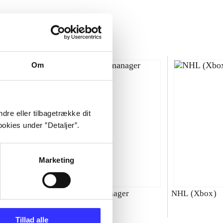
Om
dre eller tilbagetrække dit
okies under ”Detaljer”.
Marketing
00 : SBK
Total club manager
NHL (Xbox)
ld
Tillad alle