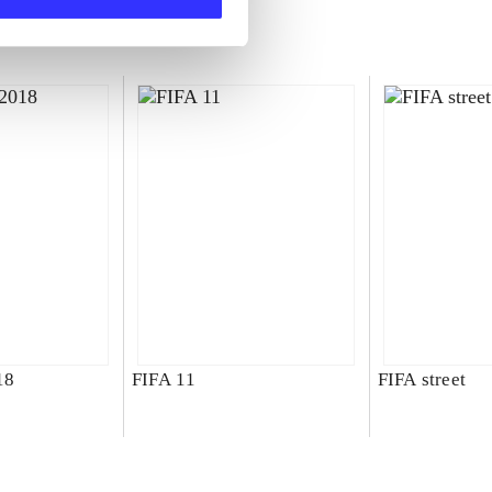
18
FIFA 11
FIFA street