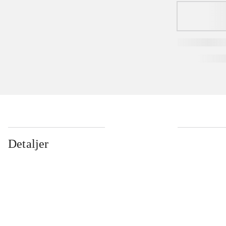
Detaljer
...
...
...
...