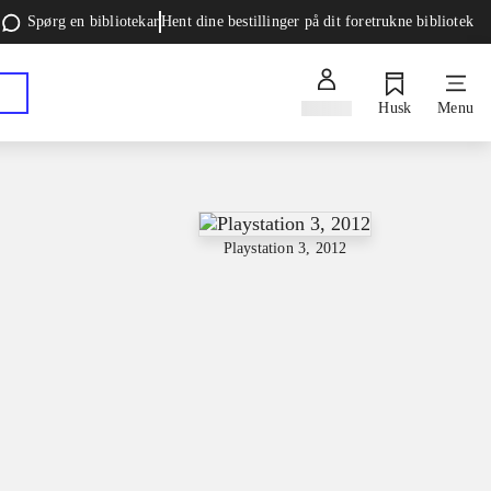
Spørg en bibliotekar
Hent dine bestillinger på dit foretrukne bibliotek
Log ind
Husk
Menu
Playstation 3, 2012