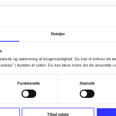
Detaljer
s
atistik og optimering af brugervenlighed. Du kan til enhver tid æn
ookies” i bunden af siden. Du kan læse mere om de anvendte co
Funktionelle
Statistik
NBA live (Pc)
Superbike 20
superbike wor
championship
Tillad valgte