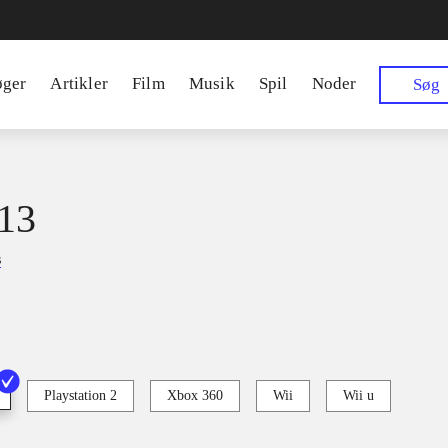
øger
Artikler
Film
Musik
Spil
Noder
Søg
13
s
Playstation 2
Xbox 360
Wii
Wii u