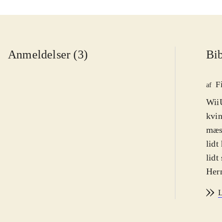
Anmeldelser (3)
Bib
F
af
WiiU
kvin
mæs
lidt
lidt
Herm
helt
L
alt 
supe