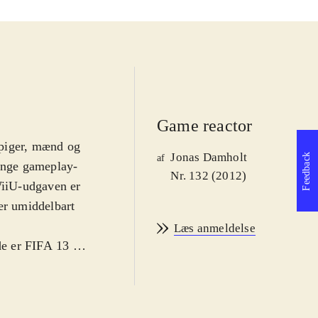
Game reactor
 piger, mænd og
Jonas Damholt
Feedback
af
mange gameplay-
Nr. 132 (2012)
iiU-udgaven er
er umiddelbart
Læs anmeldelse
e er FIFA 13 et
2-versionen og
grafikken er
 nyeste sæson.