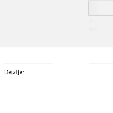
Detaljer
...
...
...
...