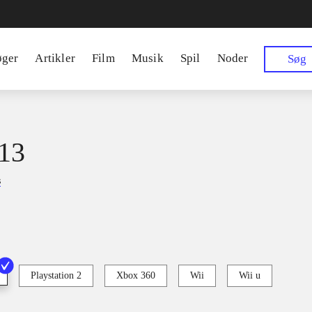
øger
Artikler
Film
Musik
Spil
Noder
Søg
13
s
Playstation 2
Xbox 360
Wii
Wii u