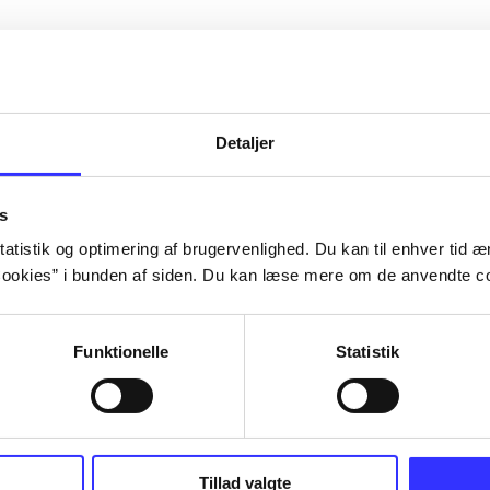
Detaljer
s
atistik og optimering af brugervenlighed. Du kan til enhver tid æn
ookies” i bunden af siden. Du kan læse mere om de anvendte co
Funktionelle
Statistik
NBA live (Pc)
Superbike 20
superbike wor
championship
Tillad valgte