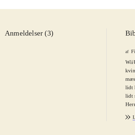
Anmeldelser (3)
Bib
F
af
WiiU
kvin
mæs
lidt
lidt
Herm
helt
L
alt 
supe