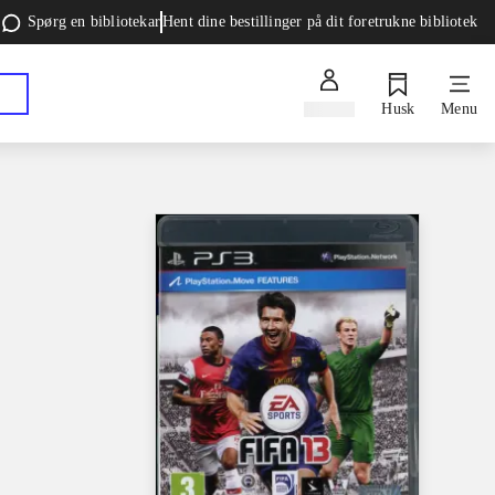
Spørg en bibliotekar
Hent dine bestillinger på dit foretrukne bibliotek
Log ind
Husk
Menu