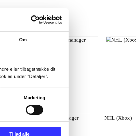
Om
dre eller tilbagetrække dit
okies under ”Detaljer”.
Marketing
00 : SBK
Total club manager
NHL (Xbox)
ld
Tillad alle