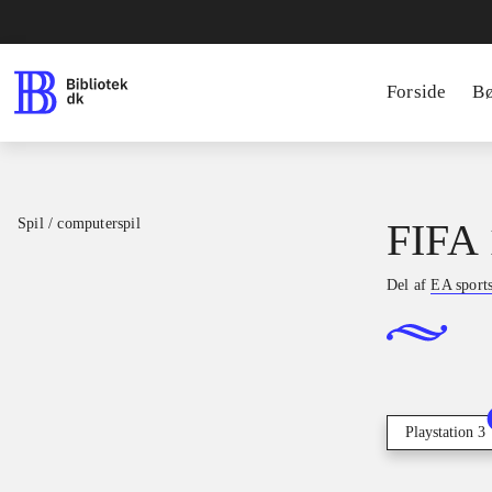
Forside
B
Spil / computerspil
FIFA 
Del af
EA sport
Playstation 3