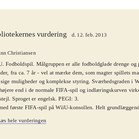
liotekernes vurdering
d. 12. feb. 2013
inn Christiansen
. Fodboldspil. Målgruppen er alle fodboldglade drenge og
der, fra ca. 7 år - vel at mærke dem, som magter spillets 
sige muligheder og komplekse styring. Sværhedsgraden i W
 højere end i de normale FIFA-spil og indlæringskurven virk
 stejl. Sproget er engelsk. PEGI: 3
.
ed første FIFA-spil på WiiU-konsollen. Helt grundlæggend
 igennem glimrende fodboldspil. Der er bygget ovenpå på 1
æs hele vurderingen
virker som det skal. Spil-mekanikken er solid og realistisk, 
r flot og alle navne og klubber er selvfølgelig opdateret til