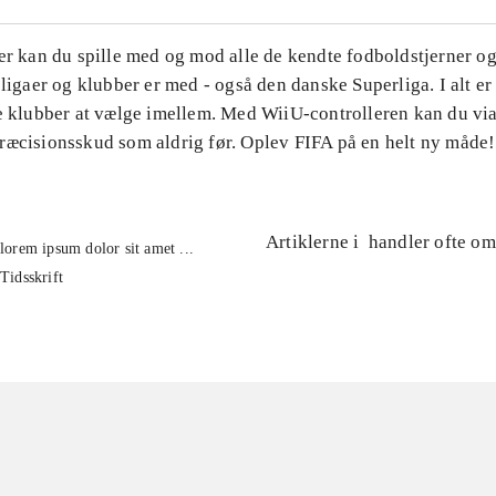
er kan du spille med og mod alle de kendte fodboldstjerner og
 ligaer og klubber er med - også den danske Superliga. I alt e
e klubber at vælge imellem. Med WiiU-controlleren kan du via 
ræcisionsskud som aldrig før. Oplev FIFA på en helt ny måde!
Artiklerne i
handler ofte om
lorem ipsum dolor sit amet ...
Tidsskrift