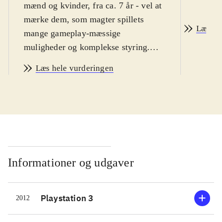
mænd og kvinder, fra ca. 7 år - vel at
mærke dem, som magter spillets
Læs an
mange gameplay-mæssige
muligheder og komplekse styring.
Sværhedsgraden i WiiU-udgaven er
Læs hele vurderingen
lidt højere end i de normale FIFA-
spil og indlæringskurven virker
umiddelbart lidt stejl. Sproget er
engelsk. PEGI: 3
.
Hermed første FIFA-spil på WiiU-
konsollen. Helt grundlæggende er
FIFA 13 et helt igennem glimrende
Informationer og udgaver
fodboldspil. Der er bygget ovenpå på
12-versionen og alt virker som det
Playstation 3
2012
skal. Spil-mekanikken er solid og
realistisk, grafikken er super flot og