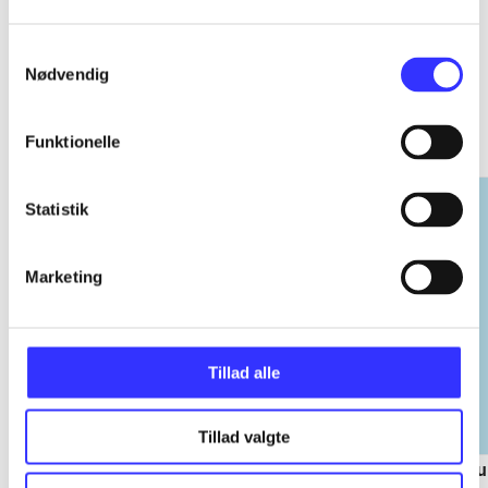
Samtykkevalg
Nødvendig
EA sports
Gå til serien
Funktionelle
Statistik
Marketing
Tillad alle
Tillad valgte
NHL (Pc)
NBA live (Pc)
Su