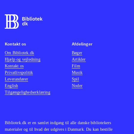
nogle timers træning. Til gengæld er
de fleste nyheder fra PS3- og Xbox-
versionen af FIFA 13 ikke med her,
fx skill games og ultimate team,
hvilket er ærgerligt, så på den måde
Kontakt os
Afdelinger
minder det mere om FIFA 12, blot
Om Bibliotek.dk
med ny styring og opdaterede navne
Bøger
.
Hjælp og vejledning
Artikler
Der er ikke andre fodboldspil til
Kontakt os
Film
WiiU endnu
.
Privatlivspolitik
Musik
Alt i alt et godt fodboldspil til WiiU,
Leverandører
Spil
English
Noder
som nok mangler de andre konsollers
Tilgængelighedserklæring
nyheder, men byder på en
fremragende udnyttelse af WiiU'ens
spændende muligheder
.
Bibliotek.dk er en samlet indgang til alle danske bibliotekers
materialer og til hvad der udgives i Danmark. Du kan bestille