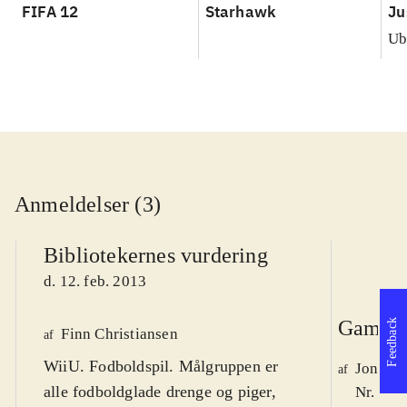
FIFA 12
Starhawk
Ju
Ub
Anmeldelser (3)
Bibliotekernes vurdering
d. 12. feb. 2013
Game r
Feedback
Finn Christiansen
af
WiiU. Fodboldspil. Målgruppen er
Jonas 
af
alle fodboldglade drenge og piger,
Nr. 132