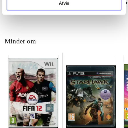
su
Afvis
ch
Minder om