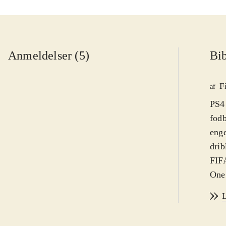
Anmeldelser (5)
Bib
F
af
PS4 
fodb
enge
drib
FIFA
One.
af s
L
sæso
Der 