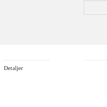
Detaljer
...
...
...
...