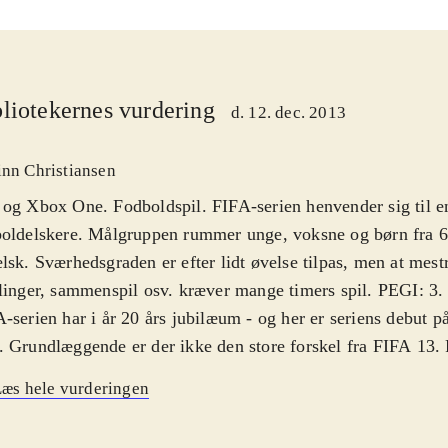
liotekernes vurdering
d. 12. dec. 2013
inn Christiansen
og Xbox One. Fodboldspil. FIFA-serien henvender sig til en
oldelskere. Målgruppen rummer unge, voksne og børn fra 6 
lsk. Sværhedsgraden er efter lidt øvelse tilpas, men at mestre
linger, sammenspil osv. kræver mange timers spil. PEGI: 3
-serien har i år 20 års jubilæum - og her er seriens debut 
 Grundlæggende er der ikke den store forskel fra FIFA 13.
erien er det, der betyder allermest nu også, at alle ændringe
æs hele vurderingen
nen er med, så spillerne på skærmen har de rigtige navne og
er også arbejdet med boldens fysik og spiller-animationer, s