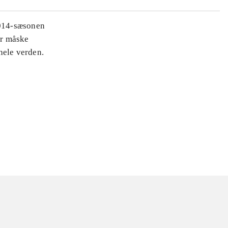
2014-sæsonen
er måske
hele verden.