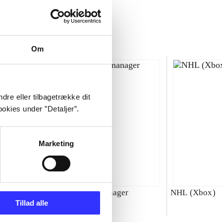
Om
dre eller tilbagetrække dit
okies under ”Detaljer”.
Marketing
00 : SBK
Total club manager
NHL (Xbox)
Tillad alle
ld