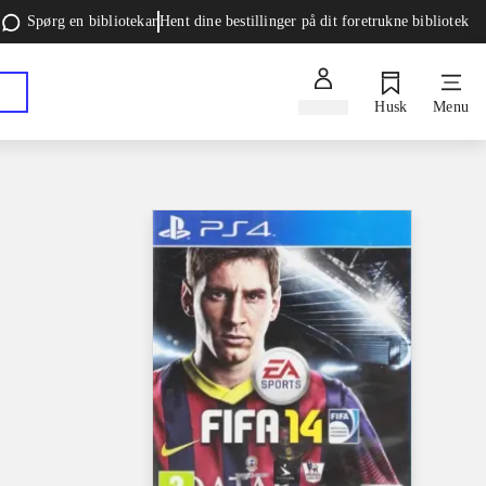
Spørg en bibliotekar
Hent dine bestillinger på dit foretrukne bibliotek
Log ind
Husk
Menu