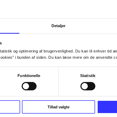
Detaljer
s
atistik og optimering af brugervenlighed. Du kan til enhver tid æn
ookies” i bunden af siden. Du kan læse mere om de anvendte co
Funktionelle
Statistik
NBA live (Pc)
Superbike 20
Tillad valgte
superbike wor
championship