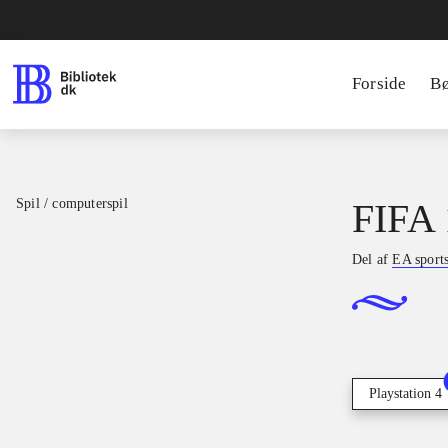
Forside
B
Spil / computerspil
FIFA 
Del af
EA sport
Playstation 4