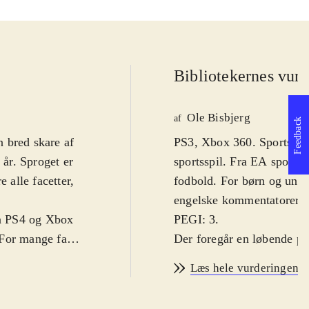
Bibliotekernes vurd
Ole Bisbjerg
af
Feedback
 bred skare af
PS3, Xbox 360. Sportsspil.
år. Sproget er
sportsspil. Fra EA sports 
 alle facetter,
fodbold. For børn og unge
.
engelske kommentatorer. Fo
på PS4 og Xbox
PEGI: 3
.
 For mange fans
Der foregår en løbende pro
r i 2013-2014-
forskelle fra år til år me
Læs hele vurderingen
 sæson-trøjer.
grundlæggende gameplay s
å det hele ser
væsentlig forbedring af s