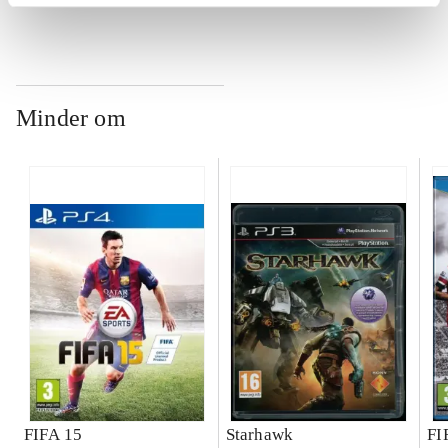
ch
Minder om
FIFA 15
Starhawk
FI