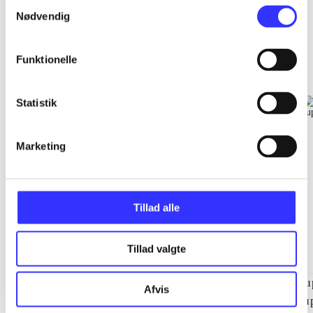
Samtykkevalg
Nødvendig
EA sports
Funktionelle
Gå til serien
Statistik
Marketing
Tillad alle
Tillad valgte
NHL (Pc)
NBA live (Pc)
Su
Afvis
su