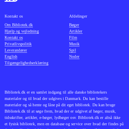
multiplayer for op til 4 personer.
konkur
Onlinespil for op til 22 spillere
samme 
Kontakt os
Afdelinger
kræver hhv. Plus- eller Live Gold-
Det er 
Om Bibliotek.dk
Bøger
abonnementer
.
på FIFA
Hjælp og vejledning
Artikler
Konamis konkurrerende fodboldspil-
dele af
Kontakt os
Film
serie PES, som nogle fans
underh
Privatlivspolitik
Musik
Leverandører
Spil
foretrækker, udkommer ikke til
spændin
English
Noder
hverken Xbox One eller PS4 - her er
ser nat
Tilgængelighedserklæring
FIFA 14 indtil videre uden
nye ko
konkurrence
.
begge 
Et fodboldspil som imponerer på alle
Men ind
fronter. En oplagt titel til
videre 
Bibliotek.dk er en samlet indgang til alle danske bibliotekers
materialer og til hvad der udgives i Danmark. Du kan bestille
udlånshylden
.
materialer og så hente og låne på dit eget bibliotek. Du kan bruge
Bibliotek.dk til at søge frem, hvad der er udgivet af bøger, musik,
tidsskrifter, artikler, e-bøger, lydbøger osv. Bibliotek.dk er altså ikke
et fysisk bibliotek, men en database og service over hvad der findes på