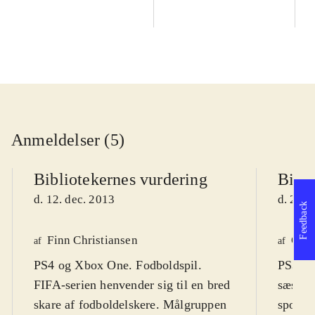
Anmeldelser (5)
Bibliotekernes vurdering
Bibli
d. 12. dec. 2013
d. 27. 
Feedback
Finn Christiansen
Ole 
af
af
PS4 og Xbox One. Fodboldspil.
PS3, Xb
FIFA-serien henvender sig til en bred
sæson f
skare af fodboldelskere. Målgruppen
sportss