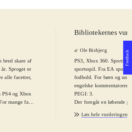
Bibliotekernes vurd
Ole Bisbjerg
af
Feedback
 bred skare af
PS3, Xbox 360. Sportsspil.
år. Sproget er
sportsspil. Fra EA sports 
 alle facetter,
fodbold. For børn og unge
.
engelske kommentatorer. Fo
på PS4 og Xbox
PEGI: 3
.
 For mange fans
Der foregår en løbende pro
r i 2013-2014-
forskelle fra år til år me
Læs hele vurderingen
 sæson-trøjer.
grundlæggende gameplay s
å det hele ser
væsentlig forbedring af s