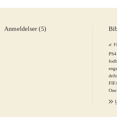
Anmeldelser (5)
Bib
F
af
PS4 
fodb
enge
drib
FIFA
One.
af s
L
sæso
Der 