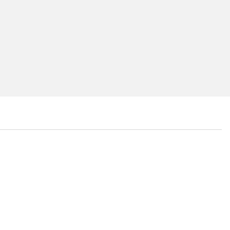
...
...