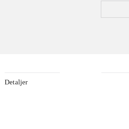
Detaljer
...
...
...
...