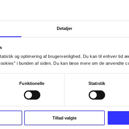
Detaljer
s
atistik og optimering af brugervenlighed. Du kan til enhver tid æn
ookies” i bunden af siden. Du kan læse mere om de anvendte co
Funktionelle
Statistik
NBA live (Pc)
Superbike 20
Tillad valgte
superbike wor
championship