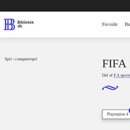
Forside
B
Spil / computerspil
FIFA 
Del af
EA sport
Playstation 4