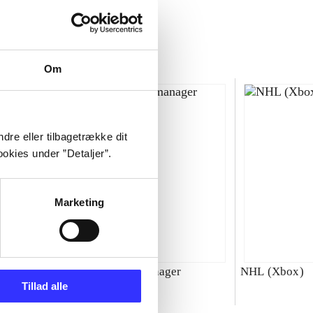
Om
dre eller tilbagetrække dit
okies under ”Detaljer”.
Marketing
00 : SBK
Total club manager
NHL (Xbox)
Tillad alle
ld