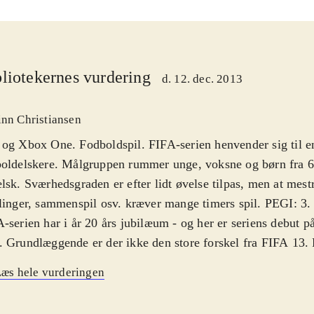
liotekernes vurdering
d. 12. dec. 2013
inn Christiansen
og Xbox One. Fodboldspil. FIFA-serien henvender sig til en
oldelskere. Målgruppen rummer unge, voksne og børn fra 6 
lsk. Sværhedsgraden er efter lidt øvelse tilpas, men at mestre
linger, sammenspil osv. kræver mange timers spil. PEGI: 3
-serien har i år 20 års jubilæum - og her er seriens debut 
 Grundlæggende er der ikke den store forskel fra FIFA 13.
erien er det, der betyder allermest nu også, at alle ændringe
æs hele vurderingen
nen er med, så spillerne på skærmen har de rigtige navne og
er også arbejdet med boldens fysik og spiller-animationer, s