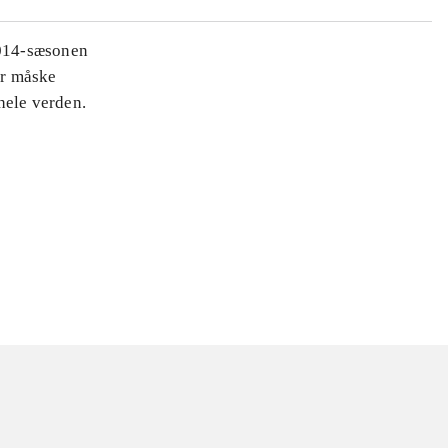
2014-sæsonen
er måske
hele verden.