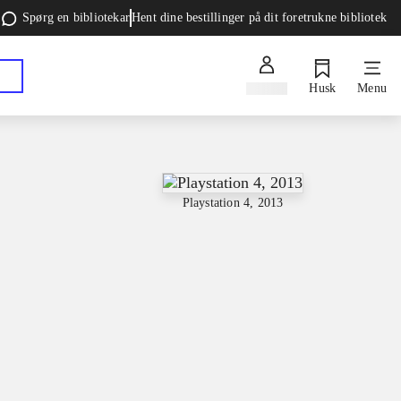
Spørg en bibliotekar
Hent dine bestillinger på dit foretrukne bibliotek
Log ind
Husk
Menu
Playstation 4, 2013