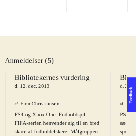
Anmeldelser (5)
Bibliotekernes vurdering
Bibli
d. 12. dec. 2013
d. 27. 
Feedback
Finn Christiansen
Ole 
af
af
PS4 og Xbox One. Fodboldspil.
PS3, Xb
FIFA-serien henvender sig til en bred
sæson f
skare af fodboldelskere. Målgruppen
sportss