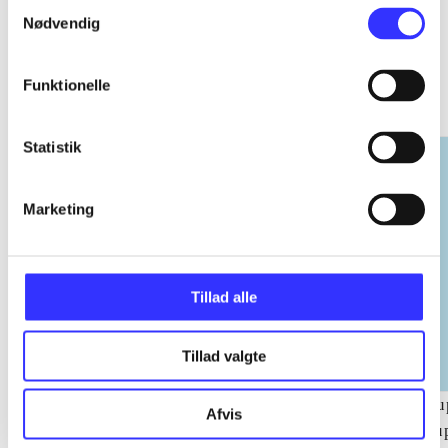
Samtykkevalg
Nødvendig
EA sports
Funktionelle
Gå til serien
Statistik
Marketing
Tillad alle
Tillad valgte
NHL (Pc)
NBA live (Pc)
Su
Afvis
su