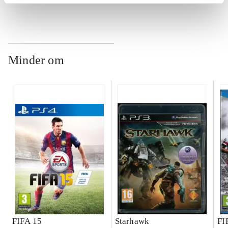
ch
Minder om
FIFA 15
Starhawk
FI