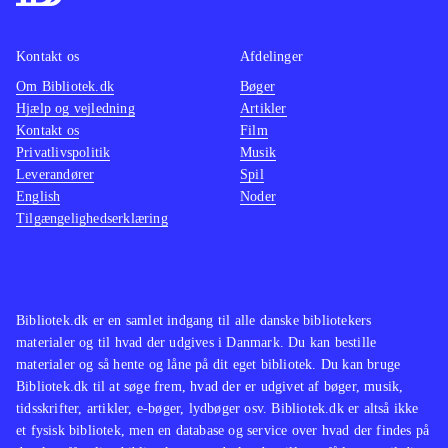
multiplayer for op til 4 personer.
konkur
Onlinespil for op til 22 spillere
samme 
Kontakt os
Afdelinger
kræver hhv. Plus- eller Live Gold-
Det er 
Om Bibliotek.dk
Bøger
abonnementer
.
på FIFA
Hjælp og vejledning
Artikler
Konamis konkurrerende fodboldspil-
dele af
Kontakt os
Film
serie PES, som nogle fans
underh
Privatlivspolitik
Musik
Leverandører
Spil
foretrækker, udkommer ikke til
spændin
English
Noder
hverken Xbox One eller PS4 - her er
ser nat
Tilgængelighedserklæring
FIFA 14 indtil videre uden
nye ko
konkurrence
.
begge 
Et fodboldspil som imponerer på alle
Men ind
fronter. En oplagt titel til
videre 
Bibliotek.dk er en samlet indgang til alle danske bibliotekers
materialer og til hvad der udgives i Danmark. Du kan bestille
udlånshylden
.
materialer og så hente og låne på dit eget bibliotek. Du kan bruge
Bibliotek.dk til at søge frem, hvad der er udgivet af bøger, musik,
tidsskrifter, artikler, e-bøger, lydbøger osv. Bibliotek.dk er altså ikke
et fysisk bibliotek, men en database og service over hvad der findes på