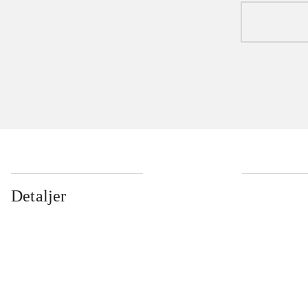
Detaljer
...
...
...
...