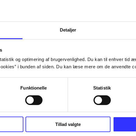
Detaljer
s
atistik og optimering af brugervenlighed. Du kan til enhver tid æn
ookies” i bunden af siden. Du kan læse mere om de anvendte co
Funktionelle
Statistik
NBA live (Pc)
Superbike 20
Tillad valgte
superbike wor
championship