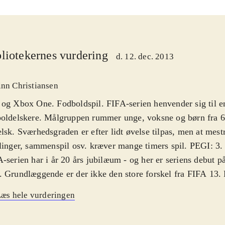
liotekernes vurdering
d. 12. dec. 2013
inn Christiansen
og Xbox One. Fodboldspil. FIFA-serien henvender sig til en
oldelskere. Målgruppen rummer unge, voksne og børn fra 6 
lsk. Sværhedsgraden er efter lidt øvelse tilpas, men at mestre
linger, sammenspil osv. kræver mange timers spil. PEGI: 3
-serien har i år 20 års jubilæum - og her er seriens debut 
 Grundlæggende er der ikke den store forskel fra FIFA 13.
erien er det, der betyder allermest nu også, at alle ændringe
æs hele vurderingen
nen er med, så spillerne på skærmen har de rigtige navne og
er også arbejdet med boldens fysik og spiller-animationer, s