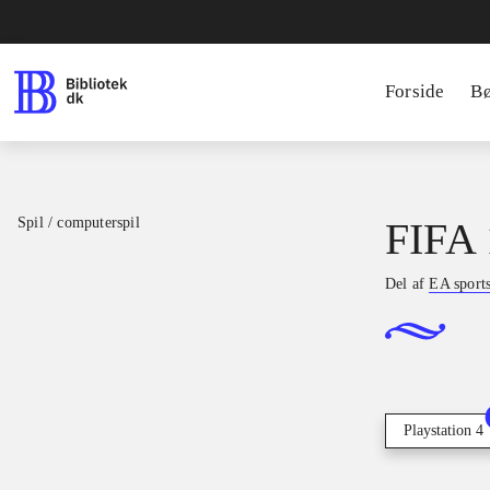
Forside
B
Spil / computerspil
FIFA 
Del af
EA sport
Playstation 4