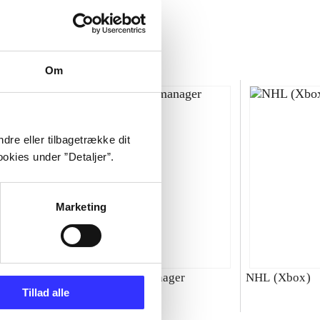
Om
dre eller tilbagetrække dit
okies under ”Detaljer”.
Marketing
00 : SBK
Total club manager
NHL (Xbox)
Tillad alle
ld