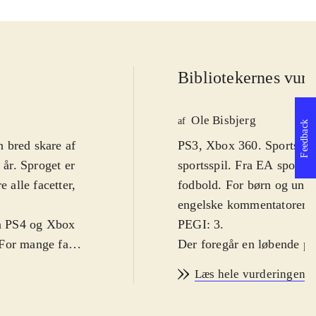
Bibliotekernes vurd
Ole Bisbjerg
af
Feedback
 bred skare af
PS3, Xbox 360. Sportsspil.
år. Sproget er
sportsspil. Fra EA sports 
 alle facetter,
fodbold. For børn og unge
.
engelske kommentatorer. Fo
på PS4 og Xbox
PEGI: 3
.
 For mange fans
Der foregår en løbende pro
r i 2013-2014-
forskelle fra år til år me
Læs hele vurderingen
 sæson-trøjer.
grundlæggende gameplay s
å det hele ser
væsentlig forbedring af s