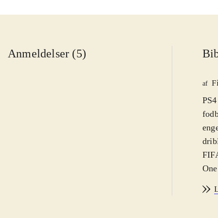
Anmeldelser (5)
Bib
F
af
PS4 
fodb
enge
drib
FIFA
One.
af s
L
sæso
Der 