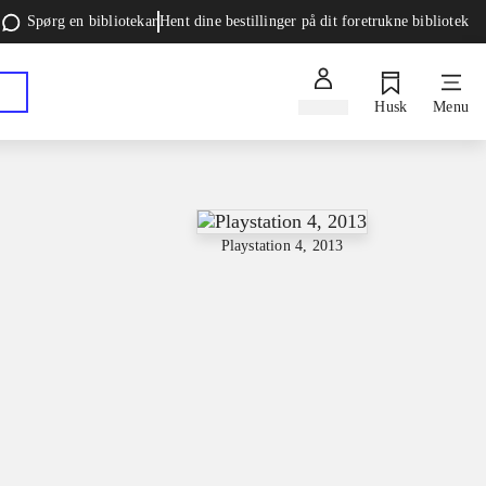
Spørg en bibliotekar
Hent dine bestillinger på dit foretrukne bibliotek
Log ind
Husk
Menu
Playstation 4, 2013