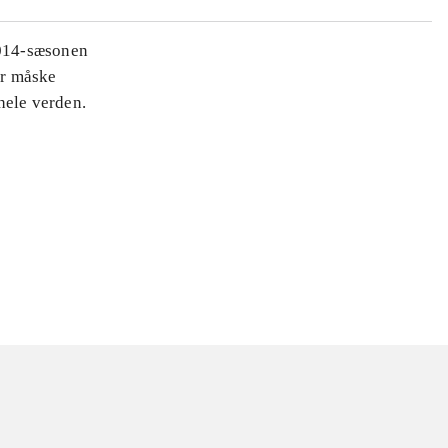
2014-sæsonen
er måske
hele verden.