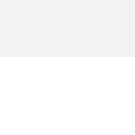
...
...