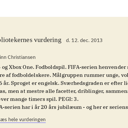
liotekernes vurdering
d. 12. dec. 2013
inn Christiansen
 og Xbox One. Fodboldspil. FIFA-serien henvender s
re af fodboldelskere. Målgruppen rummer unge, vo
 6 år. Sproget er engelsk. Sværhedsgraden er efter li
pas, men at mestre alle facetter, driblinger, sammen
ver mange timers spil. PEGI: 3
.
A-serien har i år 20 års jubilæum - og her er serien
Xbox One. Grundlæggende er der ikke den store fors
Læs hele vurderingen
 For mange fans af serien er det, der betyder allerm