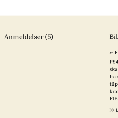
Anmeldelser (5)
Bib
F
af
PS4
ska
fra
til
kræ
FIF
og 
13.