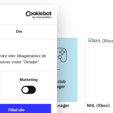
Om
dre eller tilbagetrække dit
okies under ”Detaljer”.
Marketing
000 : SBK
Total club manager
NHL (Xbox)
Tillad alle
orld