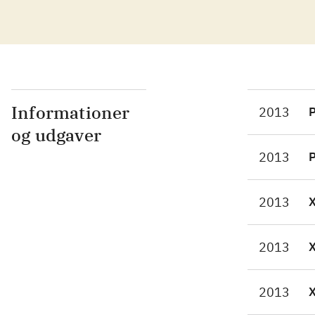
all
skæ
med
nat
som
kon
Informationer
2013
P
kon
og udgaver
meg
2013
P
Der
bed
2013
Nær
per
Gol
2013
Kon
for
2013
FIF