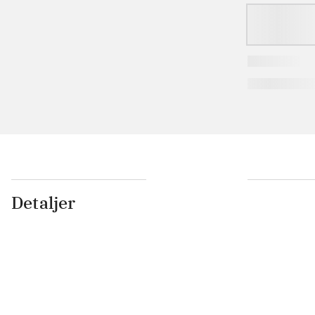
Detaljer
...
...
...
...