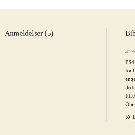
Anmeldelser (5)
Bib
F
af
PS4 
fodb
enge
drib
FIFA
One.
af s
L
sæso
Der 