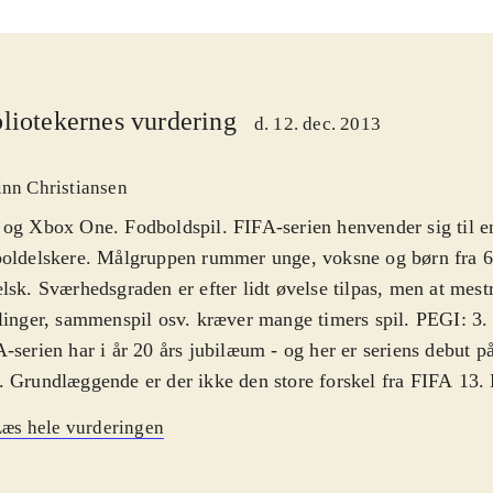
liotekernes vurdering
d. 12. dec. 2013
inn Christiansen
og Xbox One. Fodboldspil. FIFA-serien henvender sig til en
oldelskere. Målgruppen rummer unge, voksne og børn fra 6 
lsk. Sværhedsgraden er efter lidt øvelse tilpas, men at mestre
linger, sammenspil osv. kræver mange timers spil. PEGI: 3
-serien har i år 20 års jubilæum - og her er seriens debut 
 Grundlæggende er der ikke den store forskel fra FIFA 13.
erien er det, der betyder allermest nu også, at alle ændringe
æs hele vurderingen
nen er med, så spillerne på skærmen har de rigtige navne og
er også arbejdet med boldens fysik og spiller-animationer, s