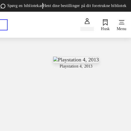
Spørg en bibliotekar
Hent dine bestillinger på dit foretrukne bibliotek
Log ind
Husk
Menu
Playstation 4, 2013