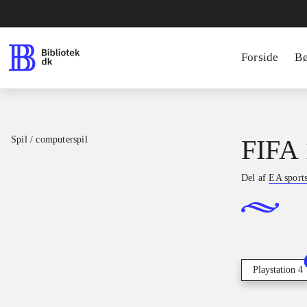
Forside
B
Spil / computerspil
FIFA 
Del af
EA sport
Playstation 4