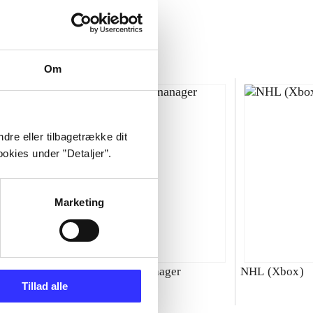
Om
dre eller tilbagetrække dit
okies under ”Detaljer”.
Marketing
00 : SBK
Total club manager
NHL (Xbox)
Tillad alle
ld