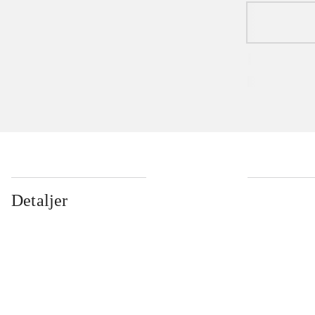
Detaljer
...
...
...
...