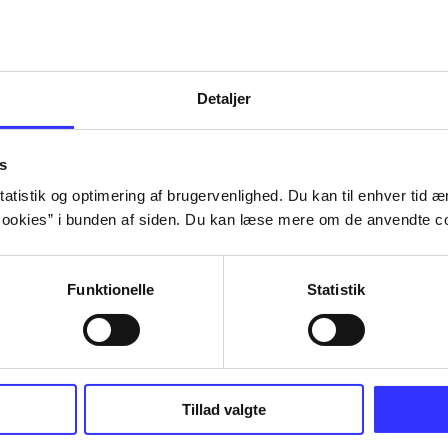
Detaljer
s
atistik og optimering af brugervenlighed. Du kan til enhver tid æn
ookies” i bunden af siden. Du kan læse mere om de anvendte co
Funktionelle
Statistik
NBA live (Pc)
Superbike 20
Tillad valgte
superbike wor
championship