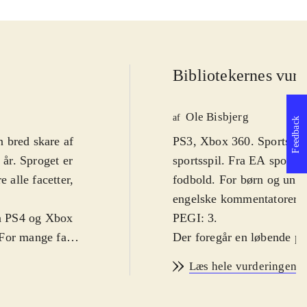
Bibliotekernes vurd
Ole Bisbjerg
af
Feedback
 bred skare af
PS3, Xbox 360. Sportsspil.
år. Sproget er
sportsspil. Fra EA sports 
 alle facetter,
fodbold. For børn og unge
.
engelske kommentatorer. Fo
på PS4 og Xbox
PEGI: 3
.
 For mange fans
Der foregår en løbende pro
r i 2013-2014-
forskelle fra år til år me
Læs hele vurderingen
 sæson-trøjer.
grundlæggende gameplay s
å det hele ser
væsentlig forbedring af s