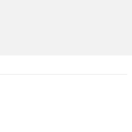
...
...