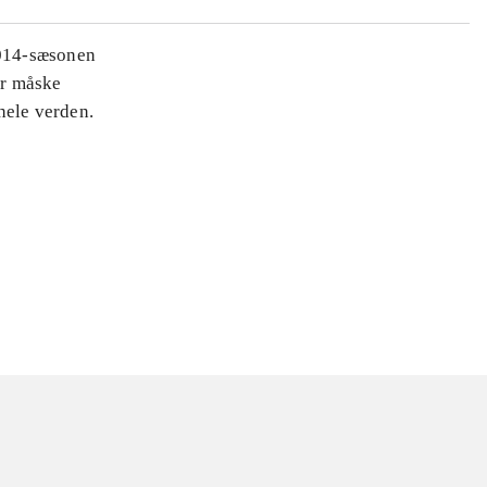
2014-sæsonen
er måske
hele verden.