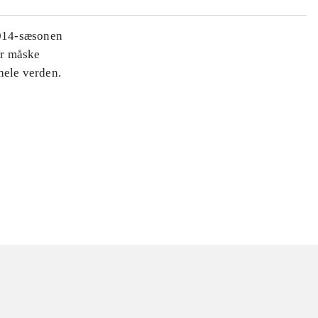
2014-sæsonen
er måske
hele verden.