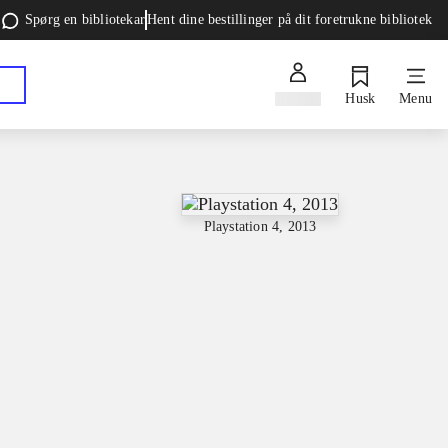
Spørg en bibliotekar
Hent dine bestillinger på dit foretrukne bibliotek
Log ind
Husk
Menu
Playstation 4, 2013