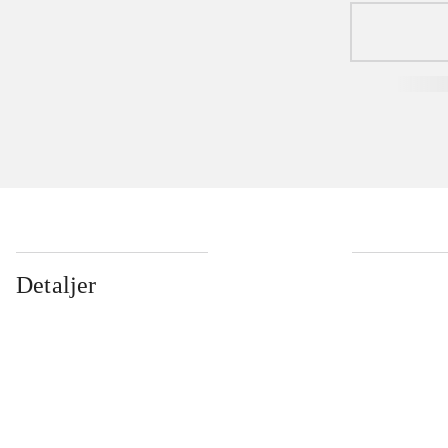
Detaljer
...
...
...
...