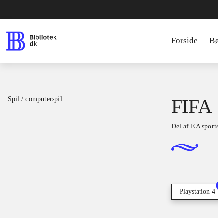
Forside
B
Spil / computerspil
FIFA 
Del af
EA sport
Playstation 4