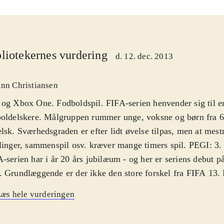
liotekernes vurdering
d. 12. dec. 2013
inn Christiansen
og Xbox One. Fodboldspil. FIFA-serien henvender sig til en
oldelskere. Målgruppen rummer unge, voksne og børn fra 6 
lsk. Sværhedsgraden er efter lidt øvelse tilpas, men at mestre
linger, sammenspil osv. kræver mange timers spil. PEGI: 3
-serien har i år 20 års jubilæum - og her er seriens debut 
 Grundlæggende er der ikke den store forskel fra FIFA 13.
erien er det, der betyder allermest nu også, at alle ændringe
æs hele vurderingen
nen er med, så spillerne på skærmen har de rigtige navne og
er også arbejdet med boldens fysik og spiller-animationer, s