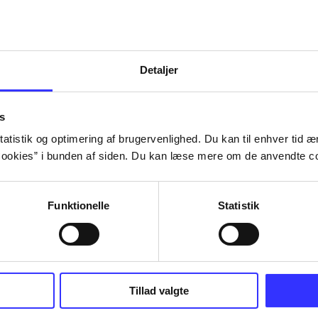
Detaljer
s
atistik og optimering af brugervenlighed. Du kan til enhver tid æn
ookies” i bunden af siden. Du kan læse mere om de anvendte co
Funktionelle
Statistik
NBA live (Pc)
Superbike 20
Tillad valgte
superbike wor
championship