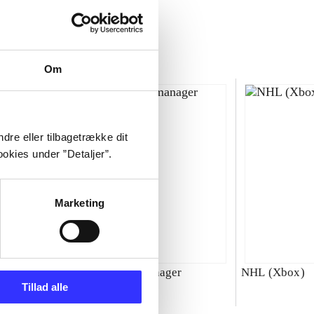
Om
dre eller tilbagetrække dit
okies under ”Detaljer”.
Marketing
00 : SBK
Total club manager
NHL (Xbox)
Tillad alle
ld