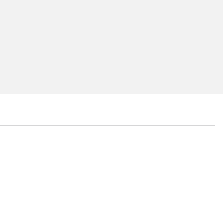
...
...