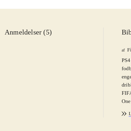
Anmeldelser (5)
Bib
F
af
PS4 
fodb
enge
drib
FIFA
One.
af s
L
sæso
Der 