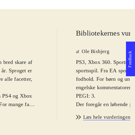
Bibliotekernes vurd
Ole Bisbjerg
af
Feedback
 bred skare af
PS3, Xbox 360. Sportsspil.
år. Sproget er
sportsspil. Fra EA sports 
 alle facetter,
fodbold. For børn og unge
.
engelske kommentatorer. Fo
på PS4 og Xbox
PEGI: 3
.
 For mange fans
Der foregår en løbende pro
r i 2013-2014-
forskelle fra år til år me
Læs hele vurderingen
 sæson-trøjer.
grundlæggende gameplay s
å det hele ser
væsentlig forbedring af s