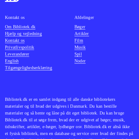
multiplayer for op til 4 personer.
konkur
Onlinespil for op til 22 spillere
samme 
Kontakt os
Afdelinger
kræver hhv. Plus- eller Live Gold-
Det er 
Om Bibliotek.dk
Bøger
abonnementer
.
på FIFA
Hjælp og vejledning
Artikler
Konamis konkurrerende fodboldspil-
dele af
Kontakt os
Film
serie PES, som nogle fans
underh
Privatlivspolitik
Musik
Leverandører
Spil
foretrækker, udkommer ikke til
spændin
English
Noder
hverken Xbox One eller PS4 - her er
ser nat
Tilgængelighedserklæring
FIFA 14 indtil videre uden
nye ko
konkurrence
.
begge 
Et fodboldspil som imponerer på alle
Men ind
fronter. En oplagt titel til
videre 
Bibliotek.dk er en samlet indgang til alle danske bibliotekers
materialer og til hvad der udgives i Danmark. Du kan bestille
udlånshylden
.
materialer og så hente og låne på dit eget bibliotek. Du kan bruge
Bibliotek.dk til at søge frem, hvad der er udgivet af bøger, musik,
tidsskrifter, artikler, e-bøger, lydbøger osv. Bibliotek.dk er altså ikke
et fysisk bibliotek, men en database og service over hvad der findes på