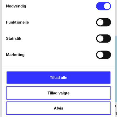
Samtykkevalg
Nødvendig
EA sports
Funktionelle
Gå til serien
Statistik
Marketing
Tillad alle
Tillad valgte
NHL (Pc)
NBA live (Pc)
Su
Afvis
su