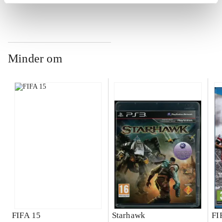
ch
Minder om
FIFA 15
Starhawk
FI