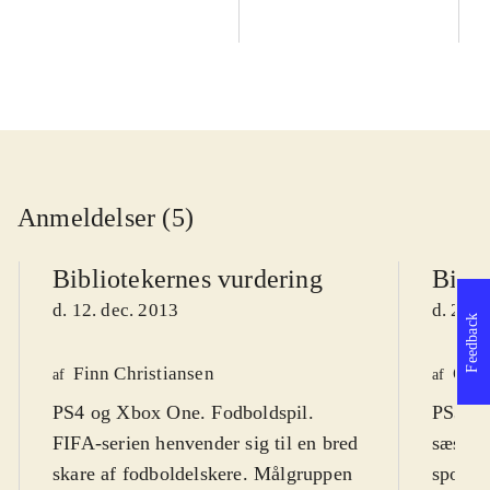
Anmeldelser (5)
Bibliotekernes vurdering
Bibli
d. 12. dec. 2013
d. 27. 
Feedback
Finn Christiansen
Ole 
af
af
PS4 og Xbox One. Fodboldspil.
PS3, Xb
FIFA-serien henvender sig til en bred
sæson f
skare af fodboldelskere. Målgruppen
sportss