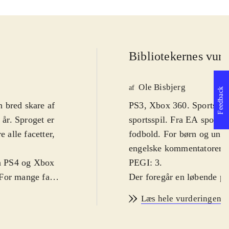
Bibliotekernes vurd
Ole Bisbjerg
af
Feedback
 bred skare af
PS3, Xbox 360. Sportsspil.
år. Sproget er
sportsspil. Fra EA sports 
 alle facetter,
fodbold. For børn og unge
.
engelske kommentatorer. Fo
på PS4 og Xbox
PEGI: 3
.
 For mange fans
Der foregår en løbende pro
r i 2013-2014-
forskelle fra år til år me
Læs hele vurderingen
 sæson-trøjer.
grundlæggende gameplay s
å det hele ser
væsentlig forbedring af s