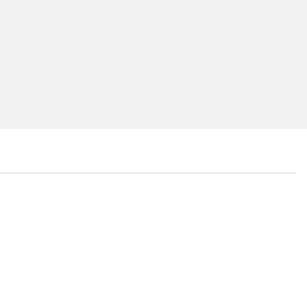
...
...