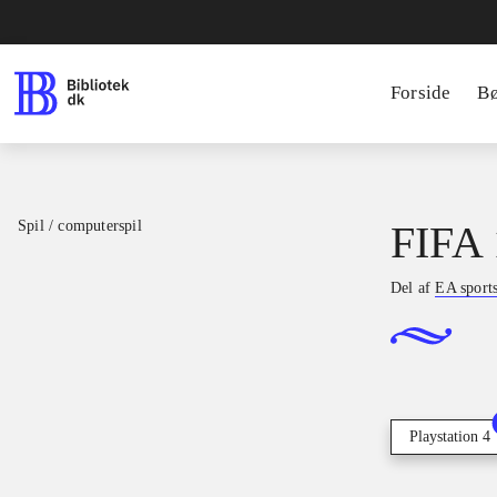
Forside
B
Spil / computerspil
FIFA 
Del af
EA sport
Playstation 4