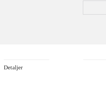
Detaljer
...
...
...
...