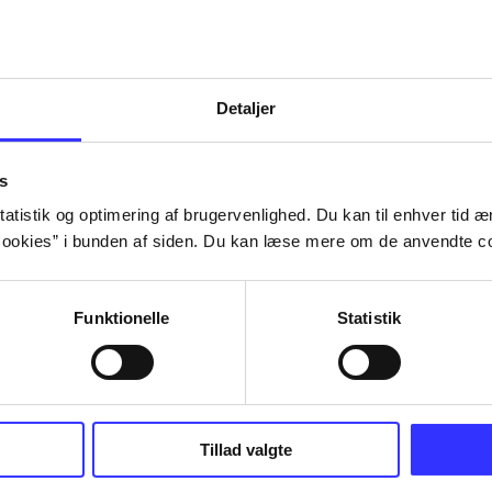
Detaljer
s
atistik og optimering af brugervenlighed. Du kan til enhver tid æn
ookies” i bunden af siden. Du kan læse mere om de anvendte co
Funktionelle
Statistik
NBA live (Pc)
Superbike 20
Tillad valgte
superbike wor
championship