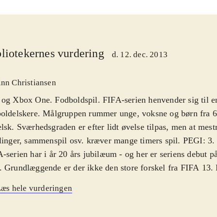
liotekernes vurdering
d. 12. dec. 2013
inn Christiansen
og Xbox One. Fodboldspil. FIFA-serien henvender sig til en
oldelskere. Målgruppen rummer unge, voksne og børn fra 6 
lsk. Sværhedsgraden er efter lidt øvelse tilpas, men at mestre
linger, sammenspil osv. kræver mange timers spil. PEGI: 3
-serien har i år 20 års jubilæum - og her er seriens debut 
 Grundlæggende er der ikke den store forskel fra FIFA 13.
erien er det, der betyder allermest nu også, at alle ændringe
æs hele vurderingen
nen er med, så spillerne på skærmen har de rigtige navne og
er også arbejdet med boldens fysik og spiller-animationer, s