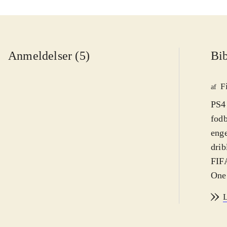
Anmeldelser (5)
Bib
F
af
PS4 
fodb
enge
drib
FIFA
One.
af s
L
sæso
Der 