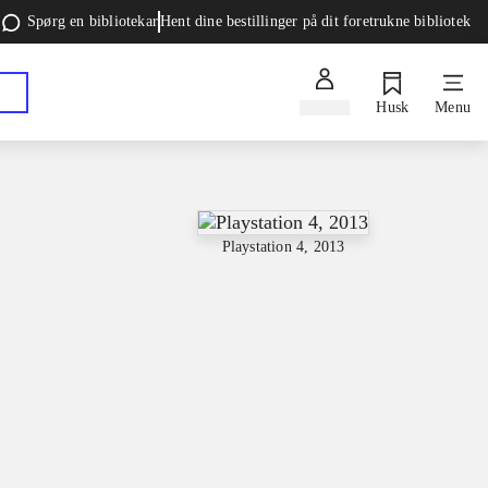
Spørg en bibliotekar
Hent dine bestillinger på dit foretrukne bibliotek
Log ind
Husk
Menu
Playstation 4, 2013