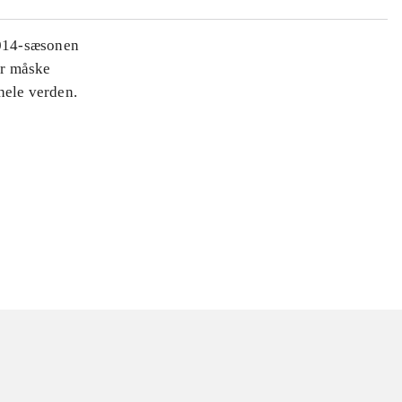
2014-sæsonen
er måske
hele verden.