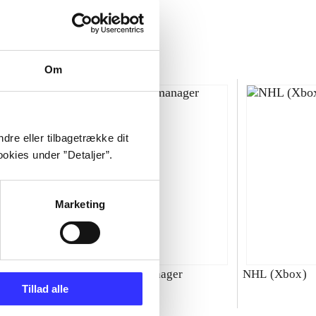
Om
dre eller tilbagetrække dit
okies under ”Detaljer”.
Marketing
00 : SBK
Total club manager
NHL (Xbox)
Tillad alle
ld