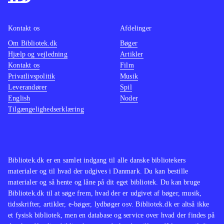
multiplayer for op til 4 personer.
konkur
Onlinespil for op til 22 spillere
samme 
Kontakt os
Afdelinger
kræver hhv. Plus- eller Live Gold-
Det er 
Om Bibliotek.dk
Bøger
abonnementer
.
på FIFA
Hjælp og vejledning
Artikler
Konamis konkurrerende fodboldspil-
dele af
Kontakt os
Film
serie PES, som nogle fans
underh
Privatlivspolitik
Musik
Leverandører
Spil
foretrækker, udkommer ikke til
spændin
English
Noder
hverken Xbox One eller PS4 - her er
ser nat
Tilgængelighedserklæring
FIFA 14 indtil videre uden
nye ko
konkurrence
.
begge 
Et fodboldspil som imponerer på alle
Men ind
fronter. En oplagt titel til
videre 
Bibliotek.dk er en samlet indgang til alle danske bibliotekers
materialer og til hvad der udgives i Danmark. Du kan bestille
udlånshylden
.
materialer og så hente og låne på dit eget bibliotek. Du kan bruge
Bibliotek.dk til at søge frem, hvad der er udgivet af bøger, musik,
tidsskrifter, artikler, e-bøger, lydbøger osv. Bibliotek.dk er altså ikke
et fysisk bibliotek, men en database og service over hvad der findes på