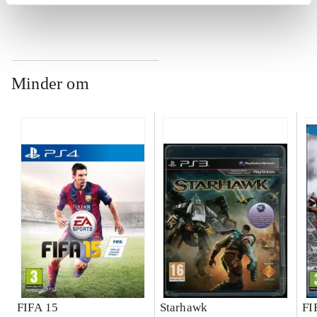
ch
Minder om
FIFA 15
Starhawk
FI