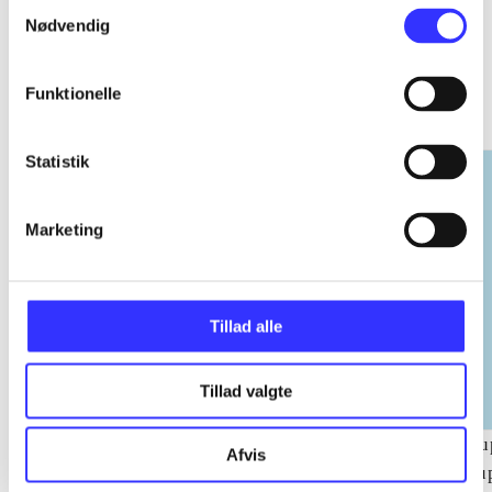
Samtykkevalg
Nødvendig
EA sports
Funktionelle
Gå til serien
Statistik
Marketing
Tillad alle
Tillad valgte
NHL (Pc)
NBA live (Pc)
Su
Afvis
su