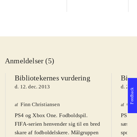
Anmeldelser (5)
Bibliotekernes vurdering
Bibli
d. 12. dec. 2013
d. 27. 
Feedback
Finn Christiansen
Ole 
af
af
PS4 og Xbox One. Fodboldspil.
PS3, Xb
FIFA-serien henvender sig til en bred
sæson f
skare af fodboldelskere. Målgruppen
sportss