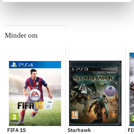
ch
Minder om
FIFA 15
Starhawk
FI