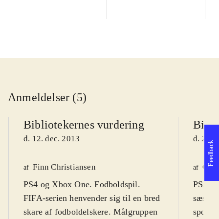
Anmeldelser (5)
Bibliotekernes vurdering
Bibli
d. 12. dec. 2013
d. 27. 
Feedback
Finn Christiansen
Ole 
af
af
PS4 og Xbox One. Fodboldspil.
PS3, Xb
FIFA-serien henvender sig til en bred
sæson f
skare af fodboldelskere. Målgruppen
sportss