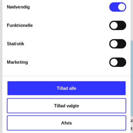
Samtykkevalg
Nødvendig
EA sports
Funktionelle
Gå til serien
Statistik
Marketing
Tillad alle
Tillad valgte
NHL (Pc)
NBA live (Pc)
Su
Afvis
su