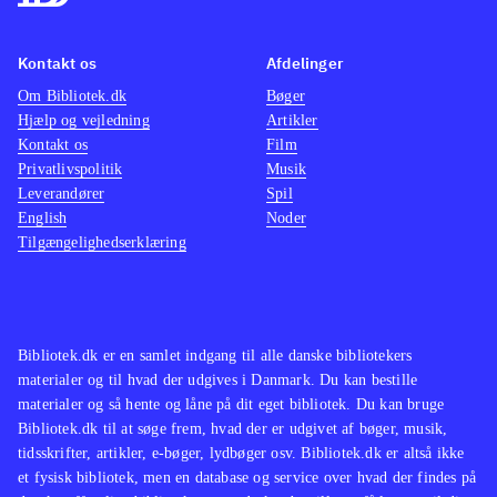
multiplayer for op til 4 personer.
konkur
Onlinespil for op til 22 spillere
samme 
Kontakt os
Afdelinger
kræver hhv. Plus- eller Live Gold-
Det er 
Om Bibliotek.dk
Bøger
abonnementer
.
på FIFA
Hjælp og vejledning
Artikler
Konamis konkurrerende fodboldspil-
dele af
Kontakt os
Film
serie PES, som nogle fans
underh
Privatlivspolitik
Musik
Leverandører
Spil
foretrækker, udkommer ikke til
spændin
English
Noder
hverken Xbox One eller PS4 - her er
ser nat
Tilgængelighedserklæring
FIFA 14 indtil videre uden
nye ko
konkurrence
.
begge 
Et fodboldspil som imponerer på alle
Men ind
fronter. En oplagt titel til
videre 
Bibliotek.dk er en samlet indgang til alle danske bibliotekers
materialer og til hvad der udgives i Danmark. Du kan bestille
udlånshylden
.
materialer og så hente og låne på dit eget bibliotek. Du kan bruge
Bibliotek.dk til at søge frem, hvad der er udgivet af bøger, musik,
tidsskrifter, artikler, e-bøger, lydbøger osv. Bibliotek.dk er altså ikke
et fysisk bibliotek, men en database og service over hvad der findes på